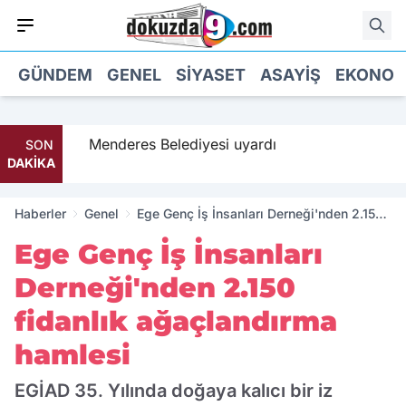
GÜNDEM
GENEL
SIYASET
ASAYIŞ
EKONOM
 geldi
Menderes Belediyesi uyardı
SON
DAKİKA
Haberler
Genel
Ege Genç İş İnsanları Derneği'nden 2.150
fidanlık ağaçlandırma hamlesi
Ege Genç İş İnsanları
Derneği'nden 2.150
fidanlık ağaçlandırma
hamlesi
EGİAD 35. Yılında doğaya kalıcı bir iz