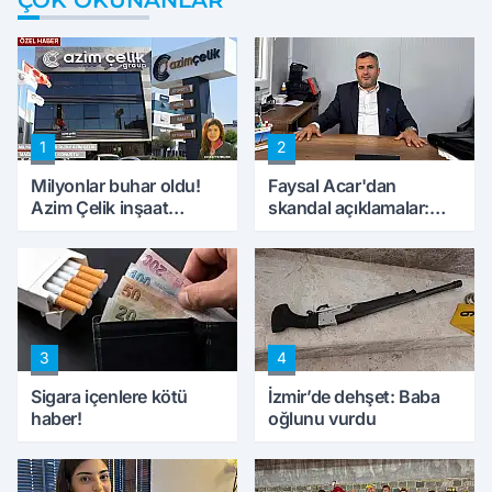
1
2
Milyonlar buhar oldu!
Faysal Acar'dan
Azim Çelik inşaat
skandal açıklamalar:
mağduru ilk kez
'Haluk Levent
konuştu
peynircilerimizi de
kıskaca aldı, müdahale
ettik'
3
4
Sigara içenlere kötü
İzmir’de dehşet: Baba
haber!
oğlunu vurdu