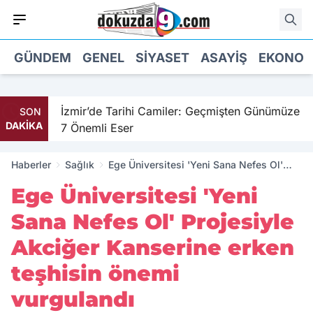
GÜNDEM
GENEL
SIYASET
ASAYIŞ
EKONOM
il
İzmir’de Tarihi Camiler: Geçmişten Günümüze
SON
DAKİKA
7 Önemli Eser
Haberler
Sağlık
Ege Üniversitesi 'Yeni Sana Nefes Ol'
Projesiyle Akciğer Kanserine erken
Ege Üniversitesi 'Yeni
teşhisin önemi vurgulandı
Sana Nefes Ol' Projesiyle
Akciğer Kanserine erken
teşhisin önemi
vurgulandı