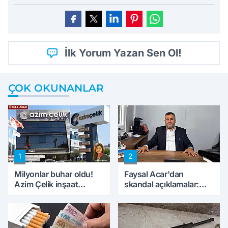
İlk Yorum Yazan Sen Ol!
ÇOK OKUNANLAR
1
2
Milyonlar buhar oldu!
Faysal Acar'dan
Azim Çelik inşaat
skandal açıklamalar:
mağduru ilk kez
'Haluk Levent
konuştu
peynircilerimizi de
kıskaca aldı, müdahale
ettik'