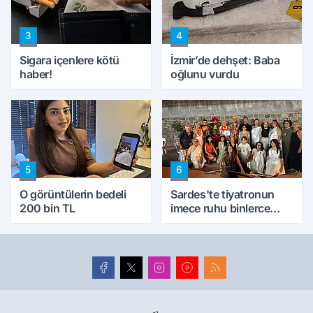
3
4
Sigara içenlere kötü
İzmir’de dehşet: Baba
haber!
oğlunu vurdu
5
6
O görüntülerin bedeli
Sardes'te tiyatronun
200 bin TL
imece ruhu binlerce
yıllık tarihle buluştu