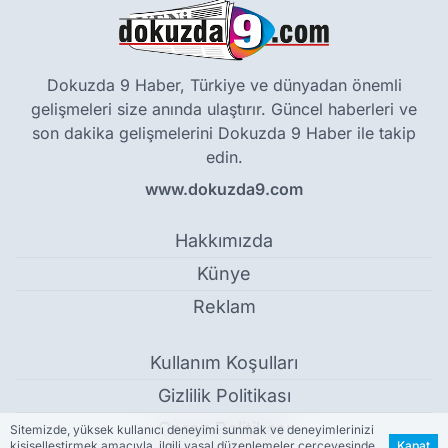
Dokuzda 9 Haber, Türkiye ve dünyadan önemli
gelişmeleri size anında ulaştırır. Güncel haberleri ve
son dakika gelişmelerini Dokuzda 9 Haber ile takip
edin.
www.dokuzda9.com
Hakkımızda
Künye
Reklam
Kullanım Koşulları
Gizlilik Politikası
Çerez Politikası
Sitemizde, yüksek kullanıcı deneyimi sunmak ve deneyimlerinizi
kişiselleştirmek amacıyla, ilgili yasal düzenlemeler çerçevesinde
Kapat