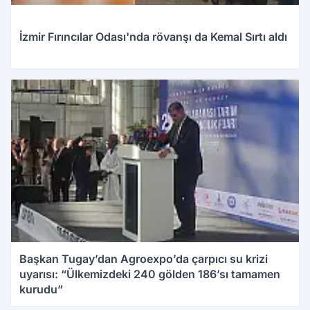
İzmir Fırıncılar Odası'nda rövanşı da Kemal Sırtı aldı
Başkan Tugay’dan Agroexpo’da çarpıcı su krizi
uyarısı: “Ülkemizdeki 240 gölden 186’sı tamamen
kurudu”