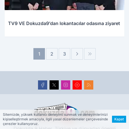
TV9 VE Dokuzda9’dan lokantacılar odasına ziyaret
1
2
3
Sitemizde, yüksek kullanıcı deneyimi sunmak ve deneyimlerinizi
kişiselleştirmek amacıyla, ilgili yasal düzenlemeler çerçevesinde
Kapat
çerezler kullanıyoruz.
Dokuzda 9 Haber, Türkiye ve dünyadan önemli