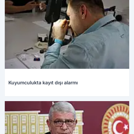
Kuyumculukta kayıt dışı alarmı