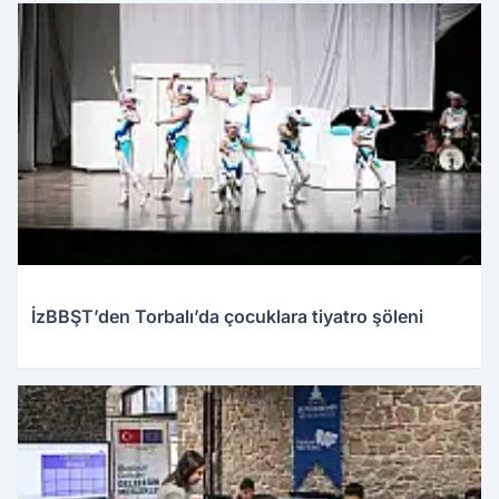
İzBBŞT’den Torbalı’da çocuklara tiyatro şöleni