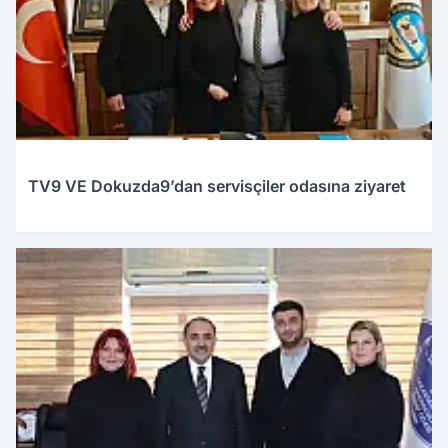
TV9 VE Dokuzda9’dan servisçiler odasına ziyaret