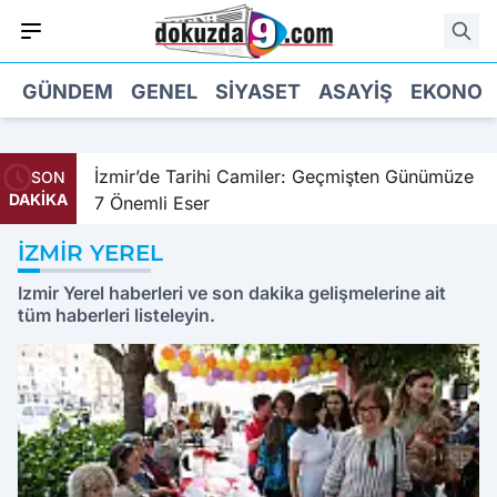
GÜNDEM
GENEL
SIYASET
ASAYIŞ
EKONOM
İzmir’de Tarihi Camiler: Geçmişten Günümüze
İzmir’in
SON
DAKİKA
7 Önemli Eser
Keşfed
IZMIR YEREL
Izmir Yerel haberleri ve son dakika gelişmelerine ait
tüm haberleri listeleyin.