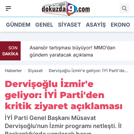
GÜNDEM
GENEL
SIYASET
ASAYIŞ
EKONOM
’in
Asansör tartışması büyüyor! MMO’dan
SON
DAKİKA
gündem yaratacak açıklama
Haberler
Siyaset
Dervişoğlu İzmir'e geliyor: İYİ Parti'den
kritik ziyaret açıklaması
Dervişoğlu İzmir'e
geliyor: İYİ Parti'den
kritik ziyaret açıklaması
İYİ Parti Genel Başkanı Müsavat
Dervişoğlu'nun İzmir programı netleşti. İl