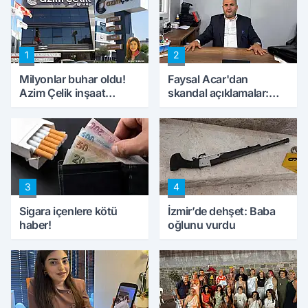
1
2
Milyonlar buhar oldu!
Faysal Acar'dan
Azim Çelik inşaat
skandal açıklamalar:
mağduru ilk kez
'Haluk Levent
konuştu
peynircilerimizi de
kıskaca aldı, müdahale
ettik'
3
4
Sigara içenlere kötü
İzmir’de dehşet: Baba
haber!
oğlunu vurdu