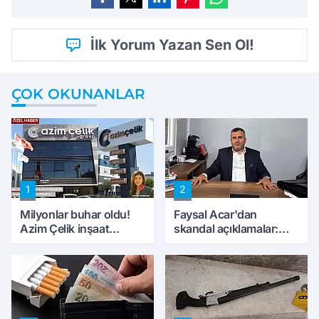
İlk Yorum Yazan Sen Ol!
ÇOK OKUNANLAR
1
2
Milyonlar buhar oldu!
Faysal Acar'dan
Azim Çelik inşaat
skandal açıklamalar:
mağduru ilk kez
'Haluk Levent
konuştu
peynircilerimizi de
kıskaca aldı, müdahale
ettik'