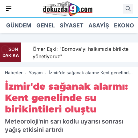
GÜNDEM
GENEL
SIYASET
ASAYIŞ
EKONOM
ı
Ömer Eşki: "Bornova'yı halkımızla birlikte
SON
DAKİKA
yönetiyoruz"
Haberler
Yaşam
İzmir'de sağanak alarmı: Kent genelinde
su birikintileri oluştu
İzmir'de sağanak alarmı:
Kent genelinde su
birikintileri oluştu
Meteoroloji'nin sarı kodlu uyarısı sonrası
yağış etkisini artırdı