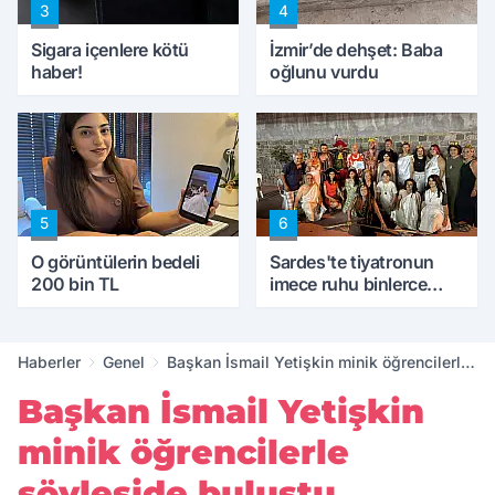
3
4
Sigara içenlere kötü
İzmir’de dehşet: Baba
haber!
oğlunu vurdu
5
6
O görüntülerin bedeli
Sardes'te tiyatronun
200 bin TL
imece ruhu binlerce
yıllık tarihle buluştu
Haberler
Genel
Başkan İsmail Yetişkin minik öğrencilerle
söyleşide buluştu
Başkan İsmail Yetişkin
minik öğrencilerle
söyleşide buluştu