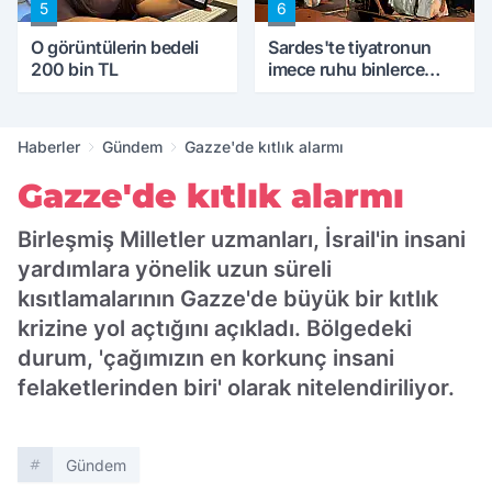
5
6
O görüntülerin bedeli
Sardes'te tiyatronun
200 bin TL
imece ruhu binlerce
yıllık tarihle buluştu
Haberler
Gündem
Gazze'de kıtlık alarmı
Gazze'de kıtlık alarmı
Birleşmiş Milletler uzmanları, İsrail'in insani
yardımlara yönelik uzun süreli
kısıtlamalarının Gazze'de büyük bir kıtlık
krizine yol açtığını açıkladı. Bölgedeki
durum, 'çağımızın en korkunç insani
felaketlerinden biri' olarak nitelendiriliyor.
Gündem