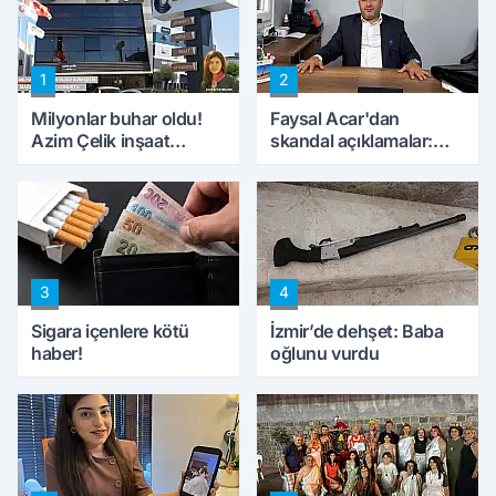
1
2
Milyonlar buhar oldu!
Faysal Acar'dan
Azim Çelik inşaat
skandal açıklamalar:
mağduru ilk kez
'Haluk Levent
konuştu
peynircilerimizi de
kıskaca aldı, müdahale
ettik'
3
4
Sigara içenlere kötü
İzmir’de dehşet: Baba
haber!
oğlunu vurdu