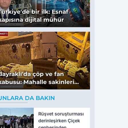
Türkiye'de bir ilk: Esnaf
kapısına dijital mühür
Bayraklı'da çöp ve fan
kabusu: Mahalle sakinleri
isyan etti
UNLARA DA BAKIN
Rüşvet soruşturması
derinleşirken Çiçek
cephesinden