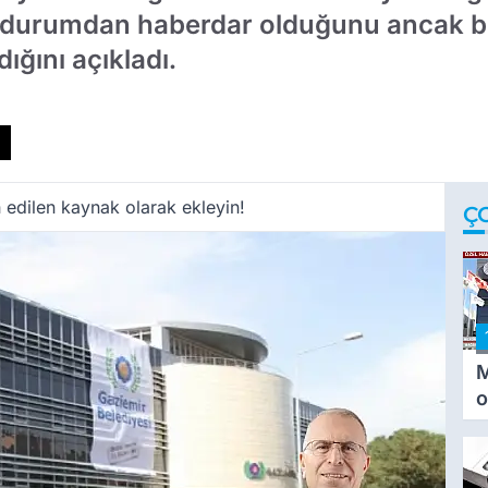
, durumdan haberdar olduğunu ancak be
ğını açıkladı.
 edilen kaynak olarak ekleyin!
Ç
M
o
i
i