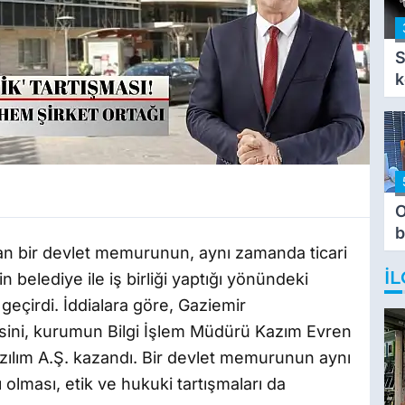
S
k
O
b
n bir devlet memurunun, aynı zamanda ticari
T
İL
in belediye ile iş birliği yaptığı yönündeki
geçirdi. İddialara göre, Gaziemir
lesini, kurumun Bilgi İşlem Müdürü Kazım Evren
zılım A.Ş. kazandı. Bir devlet memurunun aynı
 olması, etik ve hukuki tartışmaları da