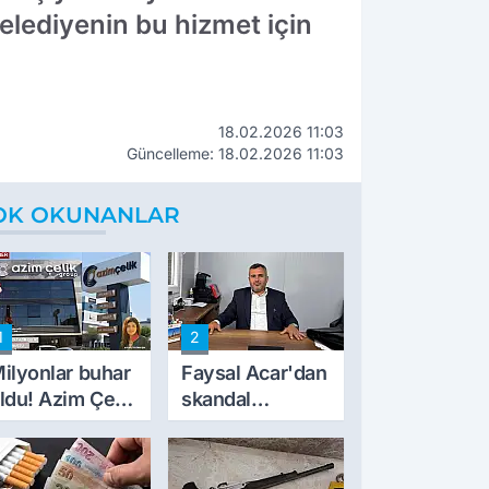
lediyenin bu hizmet için
18.02.2026 11:03
Güncelleme: 18.02.2026 11:03
OK OKUNANLAR
1
2
ilyonlar buhar
Faysal Acar'dan
ldu! Azim Çelik
skandal
nşaat mağduru
açıklamalar:
lk kez konuştu
'Haluk Levent
peynircilerimizi