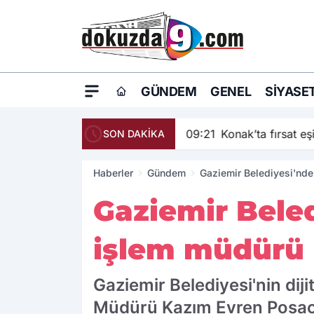
GÜNDEM
GENEL
SIYASE
09:21
Konak’ta fırsat eşi
SON DAKİKA
Haberler
Gündem
Gaziemir Belediyesi'nde 
Gaziemir Beledi
işlem müdürü 
Gaziemir Belediyesi'nin diji
Müdürü Kazım Evren Posacı'