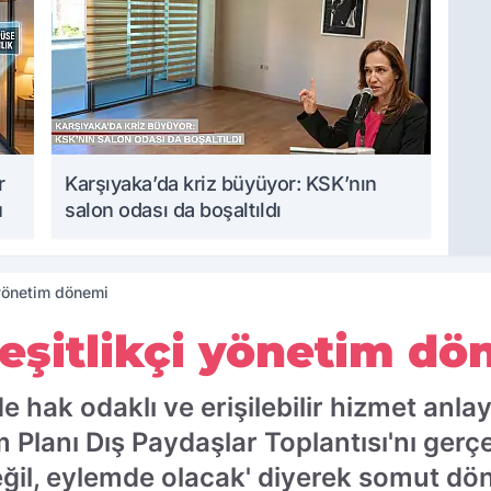
r
Karşıyaka’da kriz büyüyor: KSK’nın
u
salon odası da boşaltıldı
 yönetim dönemi
eşitlikçi yönetim dö
e hak odaklı ve erişilebilir hizmet anla
m Planı Dış Paydaşlar Toplantısı'nı gerç
 değil, eylemde olacak' diyerek somut d