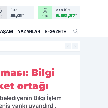
Euro
Altın (Gr)
₺
₺
55,01
6.581,87
00
1.38
YAŞAM
YAZARLAR
E-GAZETE
09:15
Ömer Eşki: "Borno
şması: Bilgi
et ortağı
belediyenin Bilgi İşlem
niş yankı uyandırdı.