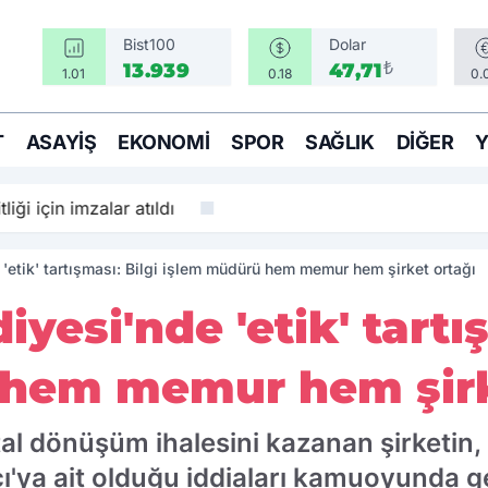
Bist100
Dolar
₺
13.939
47,71
1.01
0.18
0.
T
ASAYIŞ
EKONOMI
SPOR
SAĞLIK
DIĞER
tliği için imzalar atıldı
'etik' tartışması: Bilgi işlem müdürü hem memur hem şirket ortağı
yesi'nde 'etik' tartı
hem memur hem şirk
tal dönüşüm ihalesini kazanan şirketin, 
ya ait olduğu iddiaları kamuoyunda ge