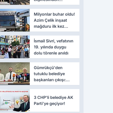
'montaj' savunması
Milyonlar buhar oldu!
Azim Çelik inşaat
mağduru ilk kez
konuştu
İsmail Sivri, vefatının
19. yılında duygu
dolu törenle anıldı
Gümrükçü'den
tutuklu belediye
başkanları çıkışı:
'Yıllarca iddianame
beklenmemeli'
3 CHP’li belediye AK
Parti’ye geçiyor!