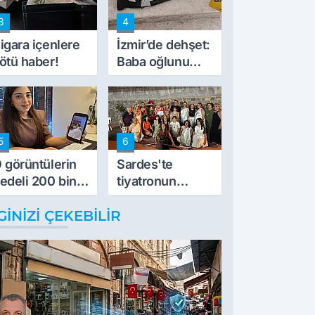
de kıskaca aldı,
3
4
müdahale ettik'
igara içenlere
İzmir’de dehşet:
ötü haber!
Baba oğlunu
vurdu
5
6
 görüntülerin
Sardes'te
edeli 200 bin
tiyatronun
L
imece ruhu
GINIZI ÇEKEBILIR
binlerce yıllık
tarihle buluştu