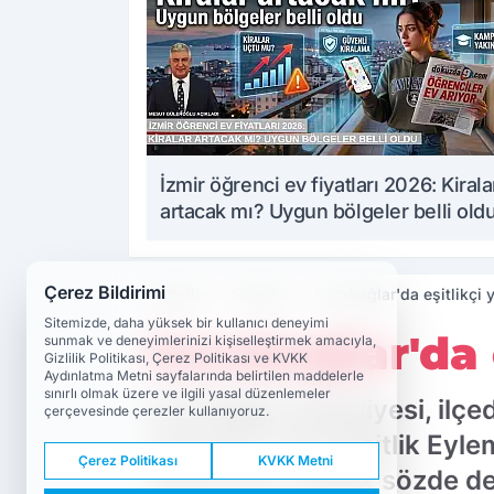
İzmir öğrenci ev fiyatları 2026: Kirala
artacak mı? Uygun bölgeler belli old
Çerez Bildirimi
Haberler
Gündem
Karabağlar'da eşitlikçi
Sitemizde, daha yüksek bir kullanıcı deneyimi
Karabağlar'da 
sunmak ve deneyimlerinizi kişiselleştirmek amacıyla,
Gizlilik Politikası, Çerez Politikası ve KVKK
Aydınlatma Metni sayfalarında belirtilen maddelerle
sınırlı olmak üzere ve ilgili yasal düzenlemeler
Karabağlar Belediyesi, ilçed
çerçevesinde çerezler kullanıyoruz.
amacıyla 'Yerel Eşitlik Eyle
Çerez Politikası
KVKK Metni
Helil Kınay, 'Eşitlik sözde