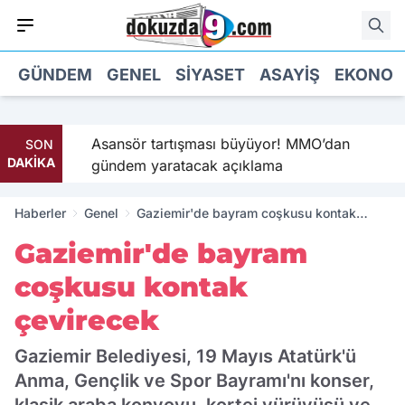
GÜNDEM
GENEL
SIYASET
ASAYIŞ
EKONOM
’in
Asansör tartışması büyüyor! MMO’dan
SON
DAKİKA
gündem yaratacak açıklama
Haberler
Genel
Gaziemir'de bayram coşkusu kontak
çevirecek
Gaziemir'de bayram
coşkusu kontak
çevirecek
Gaziemir Belediyesi, 19 Mayıs Atatürk'ü
Anma, Gençlik ve Spor Bayramı'nı konser,