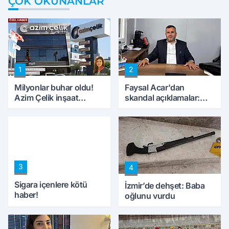
ÇOK OKUNANLAR
1
2
Milyonlar buhar oldu!
Faysal Acar'dan
Azim Çelik inşaat
skandal açıklamalar:
mağduru ilk kez
'Haluk Levent
konuştu
peynircilerimizi de
kıskaca aldı, müdahale
ettik'
3
4
Sigara içenlere kötü
İzmir’de dehşet: Baba
haber!
oğlunu vurdu