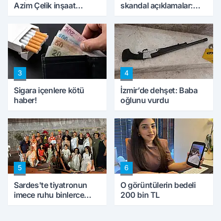
Azim Çelik inşaat
skandal açıklamalar:
mağduru ilk kez
'Haluk Levent
konuştu
peynircilerimizi de
kıskaca aldı, müdahale
ettik'
3
4
Sigara içenlere kötü
İzmir’de dehşet: Baba
haber!
oğlunu vurdu
5
6
Sardes'te tiyatronun
O görüntülerin bedeli
imece ruhu binlerce
200 bin TL
yıllık tarihle buluştu