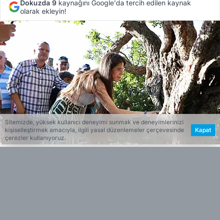
Dokuzda 9
kaynağını Google'da tercih edilen kaynak
olarak ekleyin!
Sitemizde, yüksek kullanıcı deneyimi sunmak ve deneyimlerinizi
kişiselleştirmek amacıyla, ilgili yasal düzenlemeler çerçevesinde
Kapat
çerezler kullanıyoruz.
Haber Merkezi
Editöryal
Haberin Özeti
Gastronomi ve kozmetikten ilaca kadar geniş
•