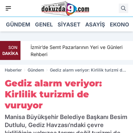
GÜNDEM
GENEL
SIYASET
ASAYIŞ
EKONOM
İzmir’de Semt Pazarlarının Yeri ve Günleri
SON
DAKİKA
Rehberi
Haberler
Gündem
Gediz alarm veriyor: Kirlilik turizmi de
vuruyor
Gediz alarm veriyor:
Kirlilik turizmi de
vuruyor
Manisa Büyükşehir Belediye Başkanı Besim
Dutlulu, Gediz Havzası'ndaki çevre