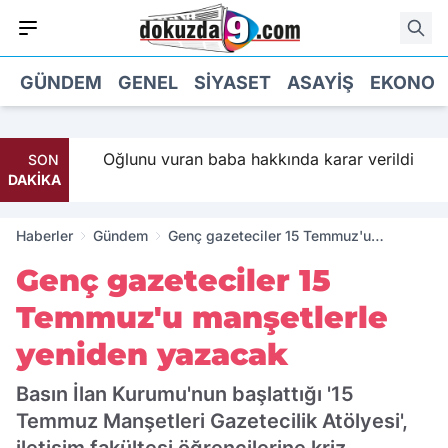
GÜNDEM
GENEL
SIYASET
ASAYIŞ
EKONOM
İ Parti
Oğlunu vuran baba hakkında karar verildi
SON
DAKİKA
Haberler
Gündem
Genç gazeteciler 15 Temmuz'u
manşetlerle yeniden yazacak
Genç gazeteciler 15
Temmuz'u manşetlerle
yeniden yazacak
Basın İlan Kurumu'nun başlattığı '15
Temmuz Manşetleri Gazetecilik Atölyesi',