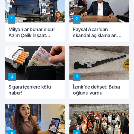
1
2
Milyonlar buhar oldu!
Faysal Acar'dan
Azim Çelik inşaat
skandal açıklamalar:
mağduru ilk kez
'Haluk Levent
konuştu
peynircilerimizi de
kıskaca aldı, müdahale
ettik'
3
4
Sigara içenlere kötü
İzmir’de dehşet: Baba
haber!
oğlunu vurdu
5
6