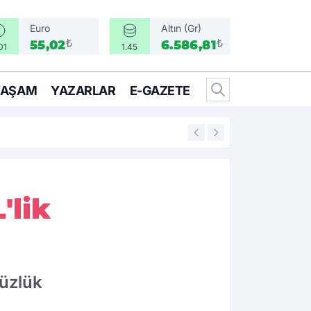
Euro
Altın (Gr)
₺
₺
55,02
6.586,81
01
1.45
YAŞAM
YAZARLAR
E-GAZETE
09:15
Ömer Eşki: "Borno
'lik
süzlük