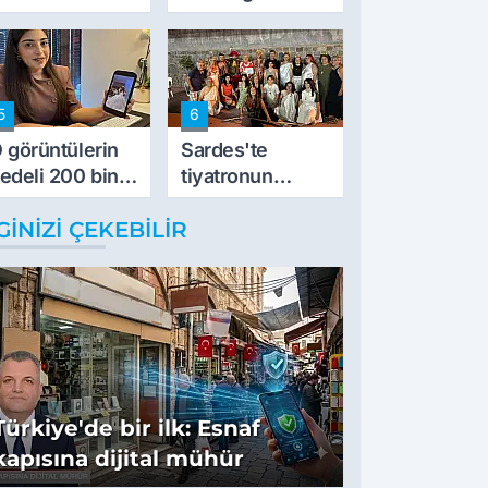
vurdu
5
6
 görüntülerin
Sardes'te
edeli 200 bin
tiyatronun
L
imece ruhu
GINIZI ÇEKEBILIR
binlerce yıllık
tarihle buluştu
Türkiye'de bir ilk: Esnaf
kapısına dijital mühür