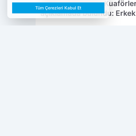
Ödemiş Berberler Kuaförle
Tüm Çerezleri Kabul Et
açıklamada bulundu: Erkek 
PAYLAŞ
Dokuzda 9
kaynağını Google'da tercih