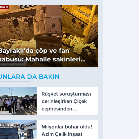
Bayraklı'da çöp ve fan
kabusu: Mahalle sakinleri
isyan etti
UNLARA DA BAKIN
Rüşvet soruşturması
derinleşirken Çiçek
cephesinden
'montaj' savunması
Milyonlar buhar oldu!
Azim Çelik inşaat