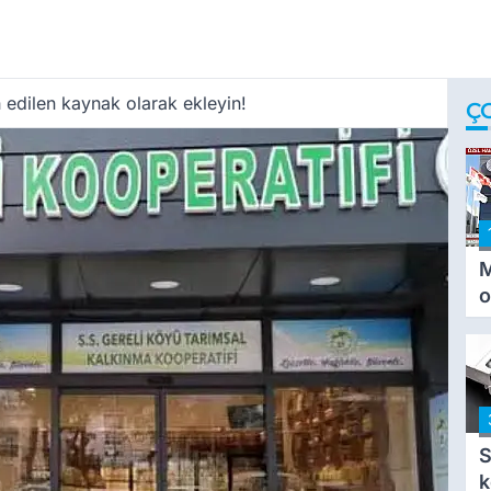
 edilen kaynak olarak ekleyin!
Ç
M
o
i
i
S
k