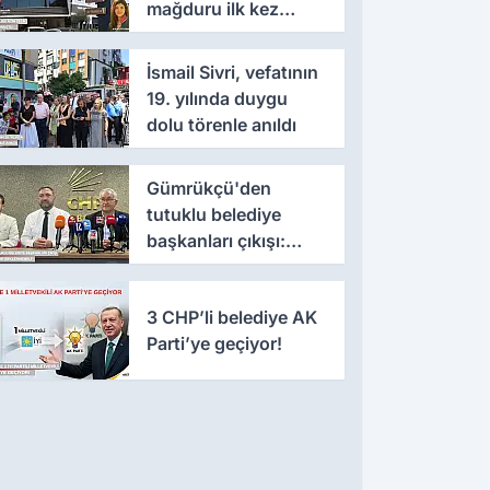
mağduru ilk kez
konuştu
İsmail Sivri, vefatının
19. yılında duygu
dolu törenle anıldı
Gümrükçü'den
tutuklu belediye
başkanları çıkışı:
'Yıllarca iddianame
beklenmemeli'
3 CHP’li belediye AK
Parti’ye geçiyor!