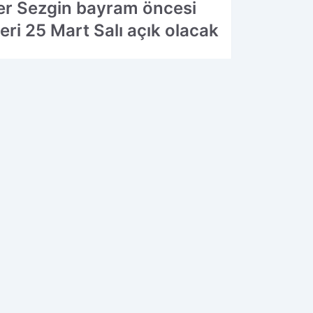
mer Sezgin bayram öncesi
ri 25 Mart Salı açık olacak
20.03.2025 22:41
Güncelleme: 20.03.2025 22:53
OK OKUNANLAR
1
2
ilyonlar buhar
Faysal Acar'dan
ldu! Azim Çelik
skandal
nşaat mağduru
açıklamalar:
lk kez konuştu
'Haluk Levent
peynircilerimizi