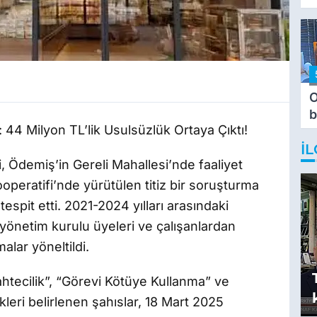
O
b
 44 Milyon TL’lik Usulsüzlük Ortaya Çıktı!
T
İL
i, Ödemiş’in Gereli Mahallesi’nde faaliyet
peratifi’nde yürütülen titiz bir soruşturma
spit etti. 2021-2024 yılları arasındaki
i yönetim kurulu üyeleri ve çalışanlardan
alar yöneltildi.
ahtecilik”, “Görevi Kötüye Kullanma” ve
edikleri belirlenen şahıslar, 18 Mart 2025