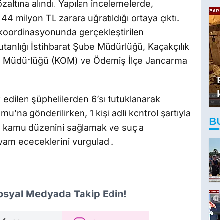
altına alındı. Yapılan incelemelerde,
44 milyon TL zarara uğratıldığı ortaya çıktı.
koordinasyonunda gerçekleştirilen
anlığı İstihbarat Şube Müdürlüğü, Kaçakçılık
e Müdürlüğü (KOM) ve Ödemiş İlçe Jandarma
 edilen şüphelilerden 6’sı tutuklanarak
’na gönderilirken, 1 kişi adli kontrol şartıyla
B
ri, kamu düzenini sağlamak ve suçla
vam edeceklerini vurguladı.
Sosyal Medyada Takip Edin!