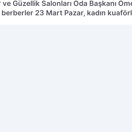
r ve Güzellik Salonları Oda Başkanı Ö
berberler 23 Mart Pazar, kadın kuaförle
 edilen kaynak olarak ekleyin!
Ç
M
o
i
i