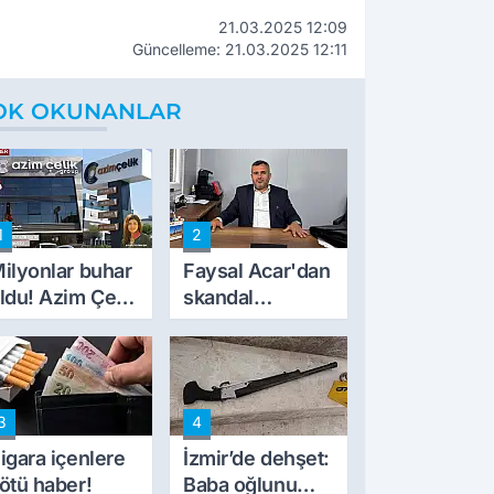
21.03.2025 12:09
Güncelleme: 21.03.2025 12:11
OK OKUNANLAR
1
2
ilyonlar buhar
Faysal Acar'dan
ldu! Azim Çelik
skandal
nşaat mağduru
açıklamalar:
lk kez konuştu
'Haluk Levent
peynircilerimizi
de kıskaca aldı,
3
4
müdahale ettik'
igara içenlere
İzmir’de dehşet:
ötü haber!
Baba oğlunu