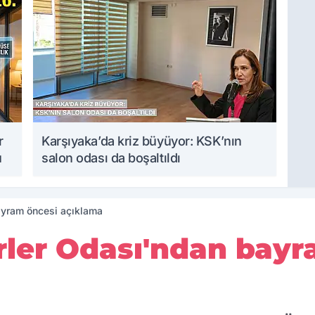
r
Karşıyaka’da kriz büyüyor: KSK’nın
u
salon odası da boşaltıldı
ayram öncesi açıklama
ler Odası'ndan bayr