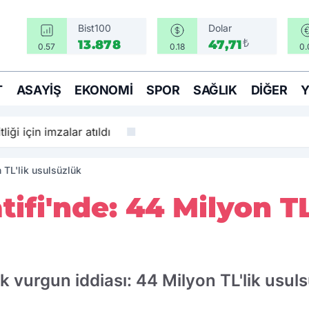
Bist100
Dolar
₺
13.878
47,71
0.57
0.18
0.
T
ASAYIŞ
EKONOMI
SPOR
SAĞLIK
DIĞER
tliği için imzalar atıldı
 TL'lik usulsüzlük
ifi'nde: 44 Milyon TL
k vurgun iddiası: 44 Milyon TL'lik usul