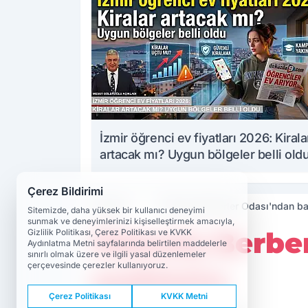
İzmir öğrenci ev fiyatları 2026: Kirala
artacak mı? Uygun bölgeler belli old
Çerez Bildirimi
Haberler
Ödemiş Berberler Odası'ndan b
Sitemizde, daha yüksek bir kullanıcı deneyimi
sunmak ve deneyimlerinizi kişiselleştirmek amacıyla,
Ödemiş Berber
Gizlilik Politikası, Çerez Politikası ve KVKK
Aydınlatma Metni sayfalarında belirtilen maddelerle
sınırlı olmak üzere ve ilgili yasal düzenlemeler
çerçevesinde çerezler kullanıyoruz.
açıklama
Çerez Politikası
KVKK Metni