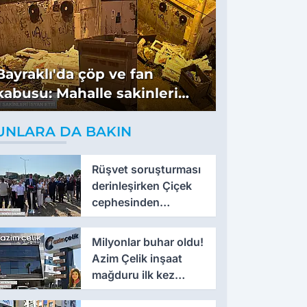
Bayraklı'da çöp ve fan
kabusu: Mahalle sakinleri
isyan etti
UNLARA DA BAKIN
Rüşvet soruşturması
derinleşirken Çiçek
cephesinden
'montaj' savunması
Milyonlar buhar oldu!
Azim Çelik inşaat
mağduru ilk kez
konuştu