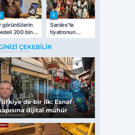
5
6
 görüntülerin
Sardes'te
edeli 200 bin
tiyatronun
L
imece ruhu
GINIZI ÇEKEBILIR
binlerce yıllık
tarihle buluştu
Türkiye'de bir ilk: Esnaf
kapısına dijital mühür