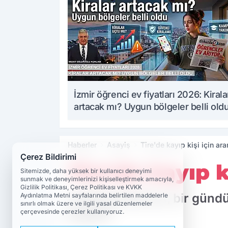
İzmir öğrenci ev fiyatları 2026: Kirala
artacak mı? Uygun bölgeler belli old
Haberler
Asayiş
Tire'de kayıp kişi için ar
Çerez Bildirimi
Tire'de kayıp k
Sitemizde, daha yüksek bir kullanıcı deneyimi
sunmak ve deneyimlerinizi kişiselleştirmek amacıyla,
Gizlilik Politikası, Çerez Politikası ve KVKK
Tire'de jandarma, bir günd
Aydınlatma Metni sayfalarında belirtilen maddelerle
sınırlı olmak üzere ve ilgili yasal düzenlemeler
başlattı
çerçevesinde çerezler kullanıyoruz.