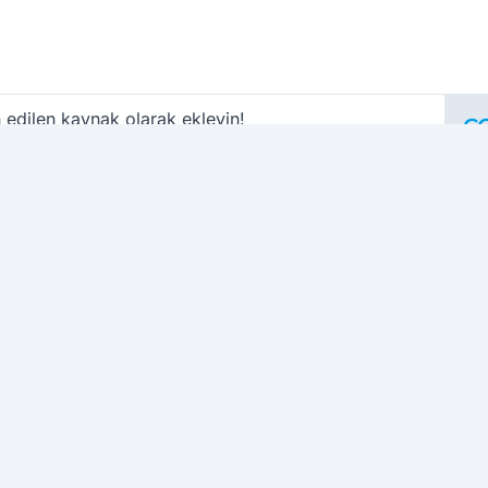
 edilen kaynak olarak ekleyin!
Ç
M
o
i
i
S