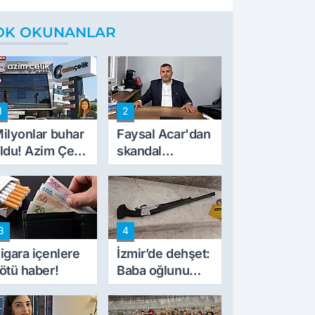
OK OKUNANLAR
1
2
ilyonlar buhar
Faysal Acar'dan
ldu! Azim Çelik
skandal
nşaat mağduru
açıklamalar:
lk kez konuştu
'Haluk Levent
peynircilerimizi
de kıskaca aldı,
3
4
müdahale ettik'
igara içenlere
İzmir’de dehşet:
ötü haber!
Baba oğlunu
vurdu