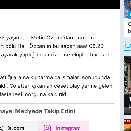
O
b
 72 yaşındaki Metin Özcan’dan dünden bu
T
İL
 oğlu Halil Özcan’ın bu sabah saat 08.20
arayarak yaptığı ihbar üzerine ekipler harekete
attığı arama kurtarma çalışmaları sonucunda
dı. Göletten çıkarılan ceset olay yerine gelen
astanesi morguna kaldırıldı.
Sosyal Medyada Takip Edin!
X.com
Instagram