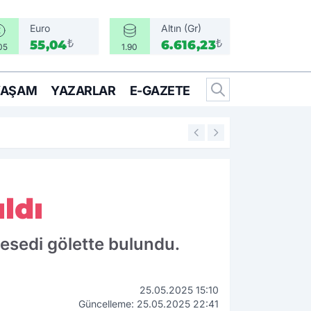
Euro
Altın (Gr)
₺
₺
55,04
6.616,23
05
1.90
YAŞAM
YAZARLAR
E-GAZETE
11:26
İndirim ÖTV'ye 
ldı
esedi gölette bulundu.
25.05.2025 15:10
Güncelleme: 25.05.2025 22:41