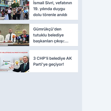
İsmail Sivri, vefatının
19. yılında duygu
dolu törenle anıldı
Gümrükçü'den
tutuklu belediye
başkanları çıkışı:
'Yıllarca iddianame
beklenmemeli'
3 CHP’li belediye AK
Parti’ye geçiyor!