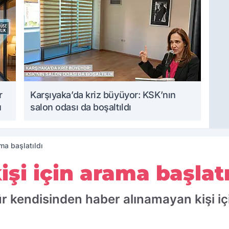
r
Karşıyaka’da kriz büyüyor: KSK’nın
u
salon odası da boşaltıldı
ama başlatıldı
işi için arama başlatı
ür kendisinden haber alınamayan kişi iç