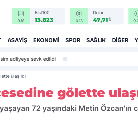
Bist100
Dolar
₺
13.823
47,71
0.18
0.18
0.
T
ASAYIŞ
EKONOMI
SPOR
SAĞLIK
DIĞER
isim adliyeye sevk edildi
ette ulaşıldı
cesedine gölette ulaşı
 yaşayan 72 yaşındaki Metin Özcan'ın c