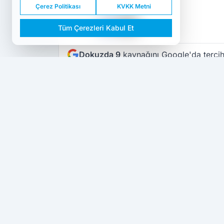
Çerez Politikası
KVKK Metni
PAYLAŞ
Tüm Çerezleri Kabul Et
Dokuzda 9
kaynağını Google'da tercih