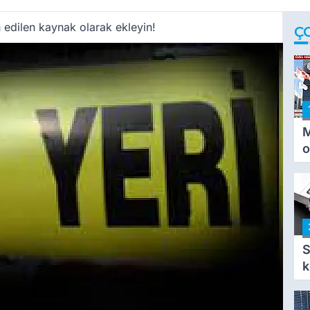
 edilen kaynak olarak ekleyin!
Ç
M
o
i
i
S
k