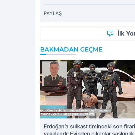
PAYLAŞ
İlk Y
BAKMADAN GEÇME
Erdoğan’a suikast timindeki son firar
yakalandı! Evinden çıkanlar şaşkınlık