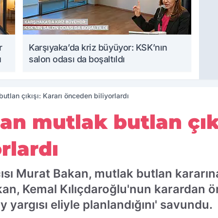
r
Karşıyaka’da kriz büyüyor: KSK’nın
u
salon odası da boşaltıldı
tlan çıkışı: Kararı önceden biliyorlardı
n mutlak butlan çıkı
rlardı
ı Murat Bakan, mutlak butlan kararına 
kan, Kemal Kılıçdaroğlu'nun karardan
 yargısı eliyle planlandığını' savundu.