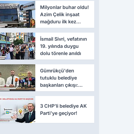
Milyonlar buhar oldu!
Azim Çelik inşaat
mağduru ilk kez
konuştu
İsmail Sivri, vefatının
19. yılında duygu
dolu törenle anıldı
Gümrükçü'den
tutuklu belediye
başkanları çıkışı:
'Yıllarca iddianame
beklenmemeli'
3 CHP’li belediye AK
Parti’ye geçiyor!