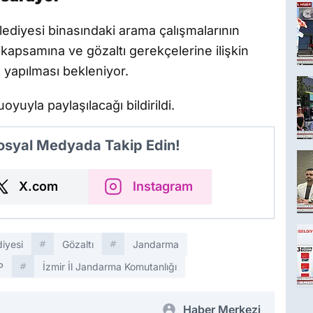
ediyesi binasındaki arama çalışmalarının
kapsamına ve gözaltı gerekçelerine ilişkin
 yapılması bekleniyor.
yuyla paylaşılacağı bildirildi.
Sosyal Medyada Takip Edin!
X.com
Instagram
iyesi
Gözaltı
Jandarma
P
İzmir İl Jandarma Komutanlığı
Haber Merkezi