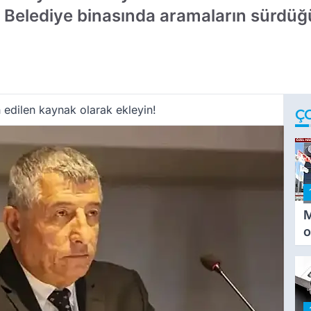
ı. Belediye binasında aramaların sürdüğ
 edilen kaynak olarak ekleyin!
Ç
M
o
i
i