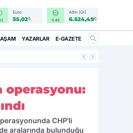
Euro
Altın (Gr)
₺
₺
55,02
6.524,49
02
0.49
YAŞAM
YAZARLAR
E-GAZETE
16:05
Bir Can İçin Sefe
a operasyonu:
ındı
operasyonunda CHP'li
de aralarında bulunduğu