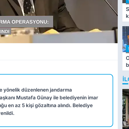
S
k
O
b
T
İL
ne yönelik düzenlenen jandarma
aşkanı Mustafa Günay ile belediyenin imar
 en az 5 kişi gözaltına alındı. Belediye
enildi.