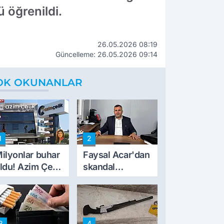
ü öğrenildi.
26.05.2026 08:19
Güncelleme: 26.05.2026 09:14
OK OKUNANLAR
1
2
ilyonlar buhar
Faysal Acar'dan
ldu! Azim Çelik
skandal
nşaat mağduru
açıklamalar:
lk kez konuştu
'Haluk Levent
peynircilerimizi
de kıskaca aldı,
3
4