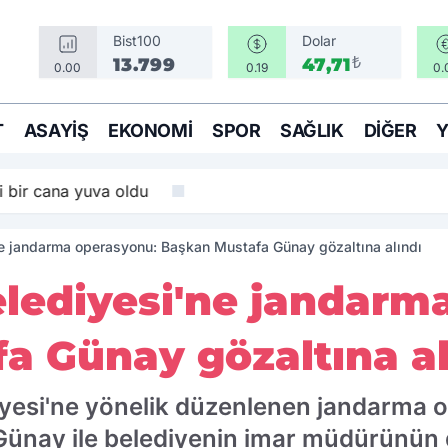
Bist100
Dolar
₺
13.799
47,71
0.00
0.19
0.
T
ASAYIŞ
EKONOMI
SPOR
SAĞLIK
DIĞER
i bir cana yuva oldu
e jandarma operasyonu: Başkan Mustafa Günay gözaltına alındı
lediyesi'ne jandarm
a Günay gözaltına al
iyesi'ne yönelik düzenlenen jandarma 
Günay ile belediyenin imar müdürünün 