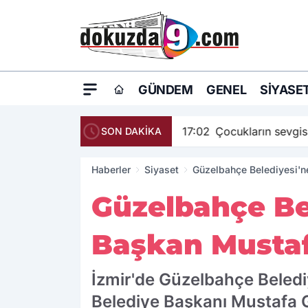
GÜNDEM
GENEL
SIYASE
17:02
Çocukların sevgis
SON DAKİKA
Haberler
Siyaset
Güzelbahçe Belediyesi'n
Güzelbahçe Be
Başkan Mustaf
İzmir'de Güzelbahçe Beled
Belediye Başkanı Mustafa 