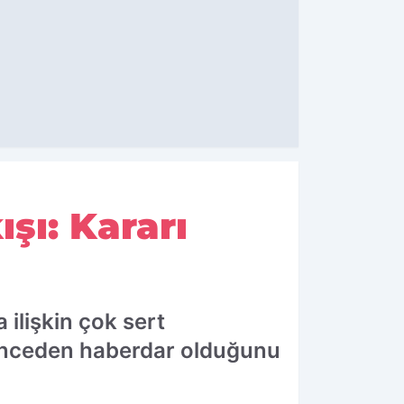
şı: Kararı
ilişkin çok sert
 önceden haberdar olduğunu