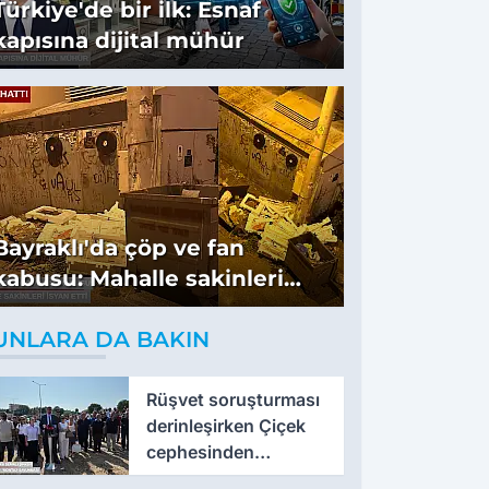
Türkiye'de bir ilk: Esnaf
kapısına dijital mühür
Bayraklı'da çöp ve fan
kabusu: Mahalle sakinleri
isyan etti
UNLARA DA BAKIN
Rüşvet soruşturması
derinleşirken Çiçek
cephesinden
'montaj' savunması