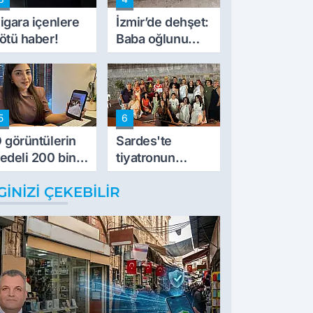
müdahale ettik'
igara içenlere
İzmir’de dehşet:
ötü haber!
Baba oğlunu
vurdu
5
6
 görüntülerin
Sardes'te
edeli 200 bin
tiyatronun
L
imece ruhu
GINIZI ÇEKEBILIR
binlerce yıllık
tarihle buluştu