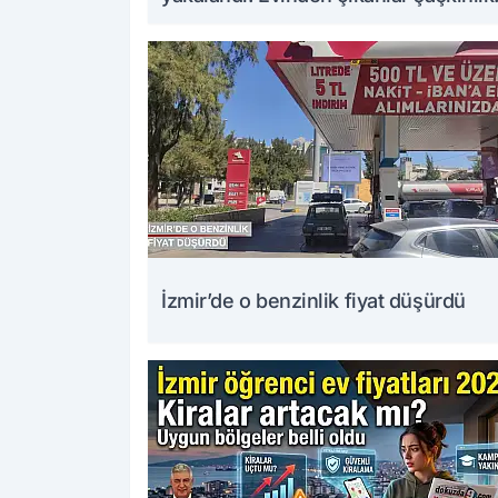
yarattı
İzmir’de o benzinlik fiyat düşürdü