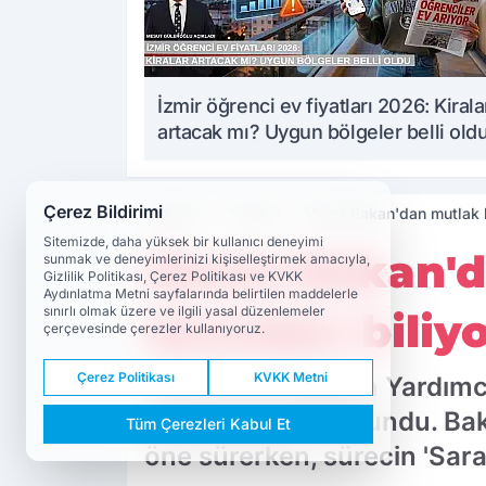
İzmir öğrenci ev fiyatları 2026: Kirala
artacak mı? Uygun bölgeler belli old
Çerez Bildirimi
Haberler
Siyaset
Murat Bakan'dan mutlak bu
Sitemizde, daha yüksek bir kullanıcı deneyimi
Murat Bakan'da
sunmak ve deneyimlerinizi kişiselleştirmek amacıyla,
Gizlilik Politikası, Çerez Politikası ve KVKK
Aydınlatma Metni sayfalarında belirtilen maddelerle
sınırlı olmak üzere ve ilgili yasal düzenlemeler
önceden biliyo
çerçevesinde çerezler kullanıyoruz.
Çerez Politikası
KVKK Metni
CHP Genel Başkan Yardımcıs
açıklamalarda bulundu. Ba
Tüm Çerezleri Kabul Et
öne sürerken, sürecin 'Saray