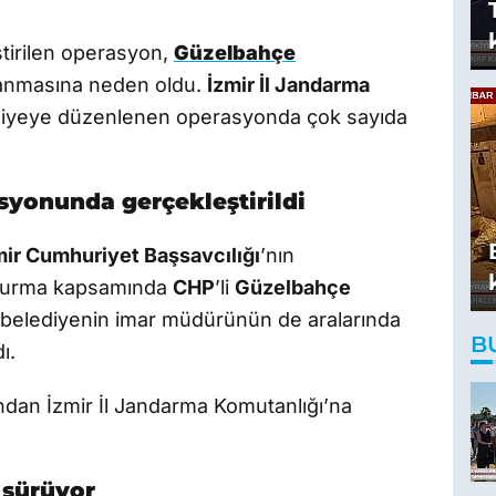
tirilen operasyon,
Güzelbahçe
aşanmasına neden oldu.
İzmir İl Jandarma
ediyeye düzenlenen operasyonda çok sayıda
syonunda gerçekleştirildi
mir Cumhuriyet Başsavcılığı
’nın
şturma kapsamında
CHP
’li
Güzelbahçe
 belediyenin imar müdürünün de aralarında
B
ı.
dından İzmir İl Jandarma Komutanlığı’na
 sürüyor