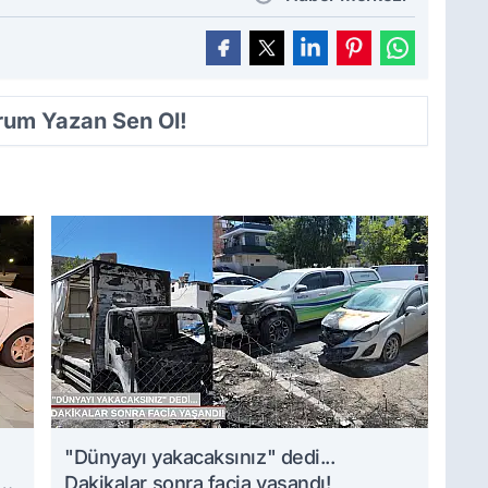
orum Yazan Sen Ol!
i
"Dünyayı yakacaksınız" dedi...
Dakikalar sonra facia yaşandı!