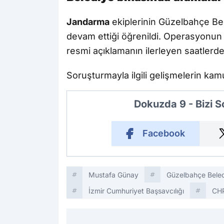
Jandarma
ekiplerinin Güzelbahçe Bel
devam ettiği öğrenildi. Operasyonun 
resmi açıklamanın ilerleyen saatlerde
Soruşturmayla ilgili gelişmelerin kamuo
Dokuzda 9 - Bizi 
Facebook
Mustafa Günay
Güzelbahçe Beled
İzmir Cumhuriyet Başsavcılığı
CH