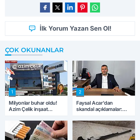
İlk Yorum Yazan Sen Ol!
ÇOK OKUNANLAR
1
2
Milyonlar buhar oldu!
Faysal Acar'dan
Azim Çelik inşaat
skandal açıklamalar:
mağduru ilk kez
'Haluk Levent
konuştu
peynircilerimizi de
kıskaca aldı, müdahale
ettik'