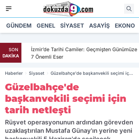
GÜNDEM
GENEL
SIYASET
ASAYIŞ
EKONOM
il
İzmir’de Tarihi Camiler: Geçmişten Günümüze
SON
DAKİKA
7 Önemli Eser
Haberler
Siyaset
Güzelbahçe'de başkanvekili seçimi için
tarih netleşti
Güzelbahçe'de
başkanvekili seçimi için
tarih netleşti
Rüşvet operasyonunun ardından görevden
uzaklaştırılan Mustafa Günay'ın yerine yeni