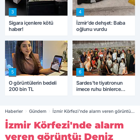
3
4
Sigara içenlere kötü
İzmir’de dehşet: Baba
haber!
oğlunu vurdu
5
6
O görüntülerin bedeli
Sardes'te tiyatronun
200 bin TL
imece ruhu binlerce
yıllık tarihle buluştu
Haberler
Gündem
İzmir Körfezi'nde alarm veren görüntü:
Deniz marulları yeniden yayıldı
İzmir Körfezi'nde alarm
veren görüntü: Deniz