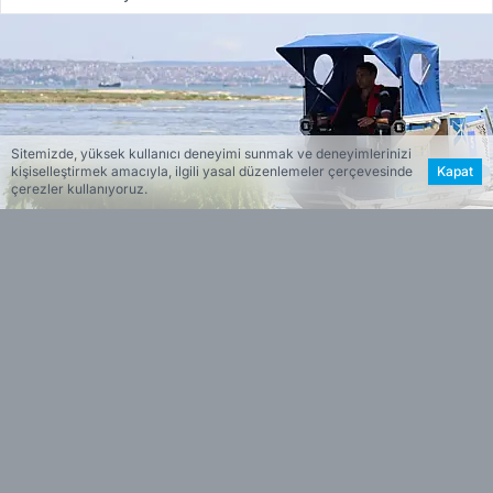
Sitemizde, yüksek kullanıcı deneyimi sunmak ve deneyimlerinizi
kişiselleştirmek amacıyla, ilgili yasal düzenlemeler çerçevesinde
Kapat
çerezler kullanıyoruz.
Haber Merkezi
Editöryal
Haberin Özeti
İzmir Körfezi’nde özellikle Mavişehir açıkları,
•
Gediz ağzı ve iç körfez hattında yeniden