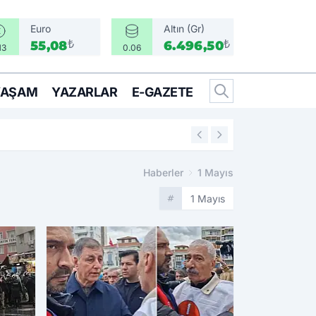
Euro
Altın (Gr)
₺
₺
55,08
6.496,50
13
0.06
YAŞAM
YAZARLAR
E-GAZETE
16:05
Bir Can İçin Sefe
Haberler
1 Mayıs
1 Mayıs