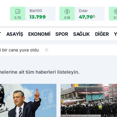
Bist100
Dolar
₺
13.799
47,70
0.70
0.16
0.
T
ASAYIŞ
EKONOMI
SPOR
SAĞLIK
DIĞER
i bir cana yuva oldu
lerine ait tüm haberleri listeleyin.