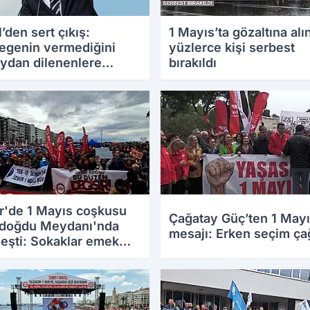
’den sert çıkış:
1 Mayıs’ta gözaltına alı
egenin vermediğini
yüzlerce kişi serbest
ydan dilenenlere
bırakıldı
lüyorum'
r'de 1 Mayıs coşkusu
Çağatay Güç’ten 1 May
doğdu Meydanı'nda
mesajı: Erken seçim çağ
eşti: Sokaklar emek
i koroya dönüştü