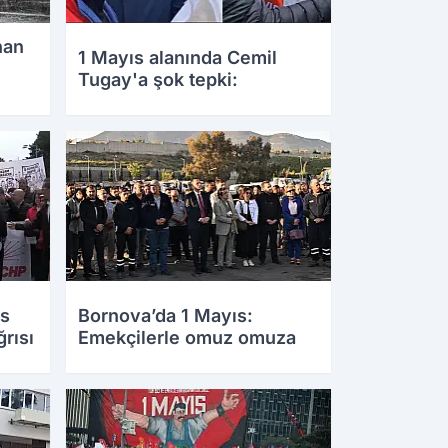
nan
1 Mayıs alanında Cemil
Tugay'a şok tepki:
ıs
Bornova’da 1 Mayıs:
rısı
Emekçilerle omuz omuza