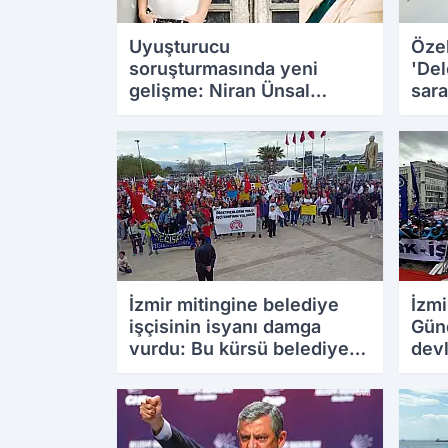
Uyuşturucu
Özel
soruşturmasında yeni
'Del
gelişme: Niran Ünsal
sara
gözaltına alındı
söy
İzmir mitingine belediye
İzmi
işçisinin isyanı damga
Gün
vurdu: Bu kürsü belediye
devl
patronlarının değil işçi
sesl
sınıfınındır