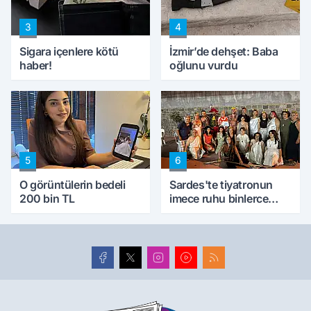
3
4
Sigara içenlere kötü
İzmir’de dehşet: Baba
haber!
oğlunu vurdu
5
6
O görüntülerin bedeli
Sardes'te tiyatronun
200 bin TL
imece ruhu binlerce
yıllık tarihle buluştu