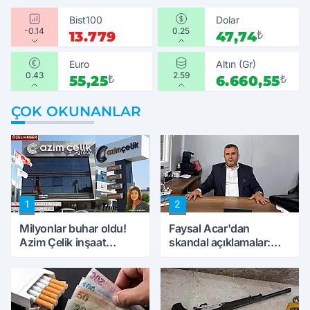
Bist100
Dolar
-0.14
0.25
13.779
47,74
₺
Euro
Altın (Gr)
0.43
2.59
55,25
₺
6.660,55
₺
ÇOK OKUNANLAR
1
2
Milyonlar buhar oldu!
Faysal Acar'dan
Azim Çelik inşaat
skandal açıklamalar:
mağduru ilk kez
'Haluk Levent
konuştu
peynircilerimizi de
kıskaca aldı, müdahale
ettik'