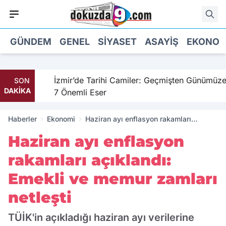
GÜNDEM
GENEL
SIYASET
ASAYIŞ
EKONOM
hil
İzmir’de Tarihi Camiler: Geçmişten Günümüze
SON
DAKİKA
7 Önemli Eser
Haberler
Ekonomi
Haziran ayı enflasyon rakamları
açıklandı: Emekli ve memur zamları
Haziran ayı enflasyon
netleşti
rakamları açıklandı:
Emekli ve memur zamları
netleşti
TÜİK'in açıkladığı haziran ayı verilerine