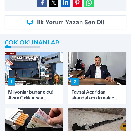
İlk Yorum Yazan Sen Ol!
ÇOK OKUNANLAR
1
2
Milyonlar buhar oldu!
Faysal Acar'dan
Azim Çelik inşaat
skandal açıklamalar:
mağduru ilk kez
'Haluk Levent
konuştu
peynircilerimizi de
kıskaca aldı, müdahale
ettik'