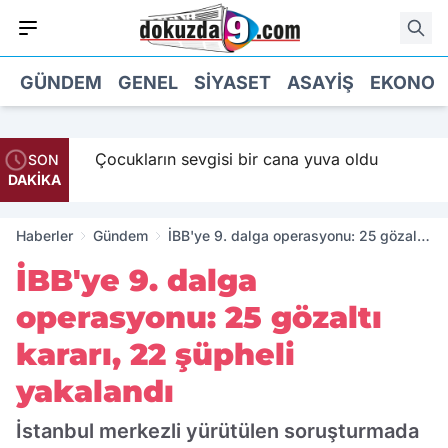
GÜNDEM
GENEL
SIYASET
ASAYIŞ
EKONOM
Maaş
Çocukların sevgisi bir cana yuva oldu
SON
DAKİKA
Haberler
Gündem
İBB'ye 9. dalga operasyonu: 25 gözaltı
kararı, 22 şüpheli yakalandı
İBB'ye 9. dalga
operasyonu: 25 gözaltı
kararı, 22 şüpheli
yakalandı
İstanbul merkezli yürütülen soruşturmada