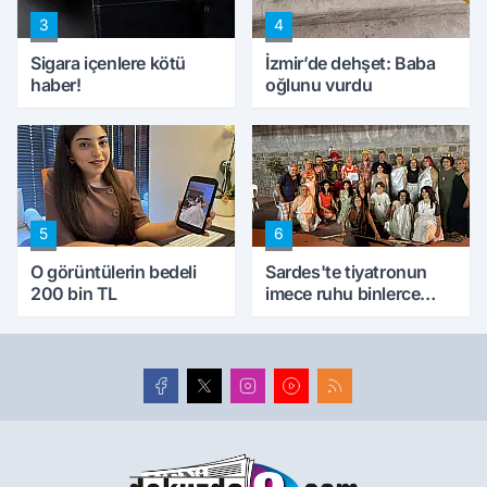
3
4
Sigara içenlere kötü
İzmir’de dehşet: Baba
haber!
oğlunu vurdu
5
6
O görüntülerin bedeli
Sardes'te tiyatronun
200 bin TL
imece ruhu binlerce
yıllık tarihle buluştu