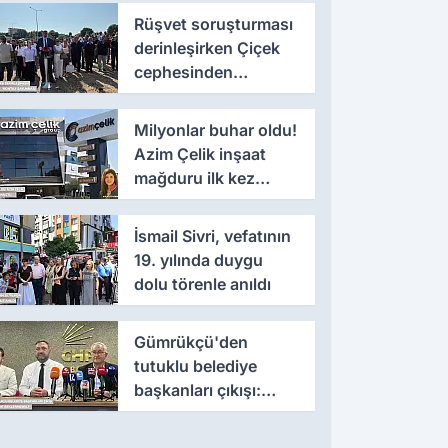
Rüşvet soruşturması
derinleşirken Çiçek
cephesinden
'montaj' savunması
Milyonlar buhar oldu!
Azim Çelik inşaat
mağduru ilk kez
konuştu
İsmail Sivri, vefatının
19. yılında duygu
dolu törenle anıldı
Gümrükçü'den
tutuklu belediye
başkanları çıkışı:
'Yıllarca iddianame
beklenmemeli'