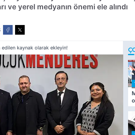
rı ve yerel medyanın önemi ele alındı
Ş
 edilen kaynak olarak ekleyin!
Ç
M
o
i
i