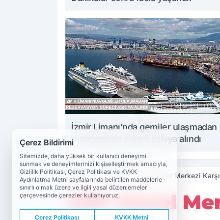
İzmir Limanı’nda gemiler ulaşmadan
rezervasyon süreci askıya alındı
Çerez Bildirimi
Sitemizde, daha yüksek bir kullanıcı deneyimi
sunmak ve deneyimlerinizi kişiselleştirmek amacıyla,
Gizlilik Politikası, Çerez Politikası ve KVKK
Haberler
Siyaset
CHP Genel Merkezi Karşıy
Aydınlatma Metni sayfalarında belirtilen maddelerle
sınırlı olmak üzere ve ilgili yasal düzenlemeler
CHP Genel Merk
çerçevesinde çerezler kullanıyoruz.
Çerez Politikası
KVKK Metni