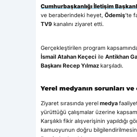
Cumhurbaşkanlığı İletişim Başkanl
ve beraberindeki heyet,
Ödemiş
’te 
TV9
kanalını ziyaret etti.
Gerçekleştirilen program kapsamınd
İsmail Atahan Keçeci
ile
Antikhan Ga
Başkanı Recep Yılmaz
karşıladı.
Yerel medyanın sorunları ve 
Ziyaret sırasında yerel
medya
faaliye
yürüttüğü çalışmalar üzerine kapsam
Karşılıklı fikir alışverişinin yapıldığ
kamuoyunun doğru bilgilendirilmesind