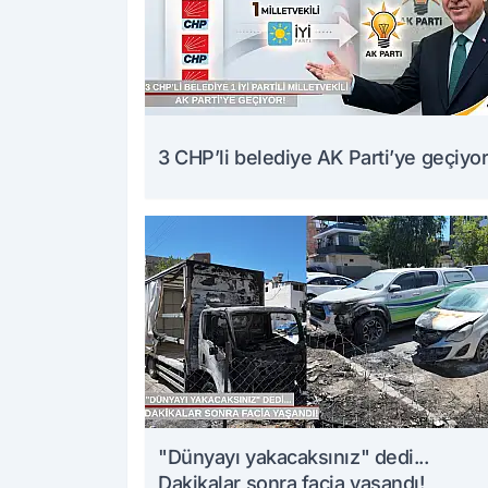
3 CHP’li belediye AK Parti’ye geçiyor
"Dünyayı yakacaksınız" dedi...
Dakikalar sonra facia yaşandı!