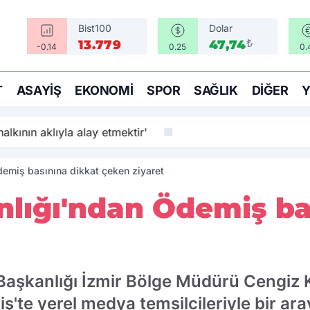
Bist100
Dolar
₺
13.779
47,74
-0.14
0.25
0.
T
ASAYIŞ
EKONOMI
SPOR
SAĞLIK
DIĞER
alkının aklıyla alay etmektir'
demiş basınına dikkat çeken ziyaret
nlığı'ndan Ödemiş ba
Başkanlığı İzmir Bölge Müdürü Cengiz 
ş'te yerel medya temsilcileriyle bir ar