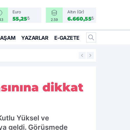
Euro
Altın (Gr)
₺
₺
55,25
6.660,55
43
2.59
YAŞAM
YAZARLAR
E-GAZETE
17:40
Ebrar Karakurt ş
sınına dikkat
Kutlu Yüksel ve
aya geldi. Görüşmede