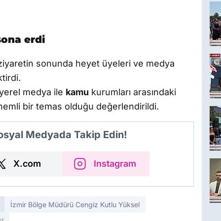
sona erdi
ziyaretin sonunda heyet üyeleri ve medya
tirdi.
 yerel medya ile
kamu
kurumları arasındaki
nemli bir temas olduğu değerlendirildi.
Sosyal Medyada Takip Edin!
X.com
Instagram
İzmir Bölge Müdürü Cengiz Kutlu Yüksel
i