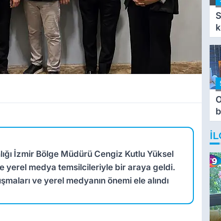
S
k
O
b
T
İL
lığı İzmir Bölge Müdürü Cengiz Kutlu Yüksel
 yerel medya temsilcileriyle bir araya geldi.
şmaları ve yerel medyanın önemi ele alındı