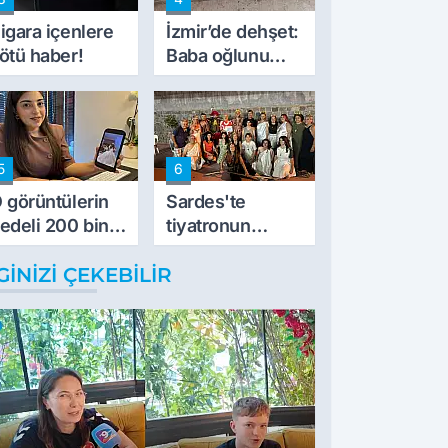
müdahale ettik'
igara içenlere
İzmir’de dehşet:
ötü haber!
Baba oğlunu
vurdu
5
6
 görüntülerin
Sardes'te
edeli 200 bin
tiyatronun
L
imece ruhu
GINIZI ÇEKEBILIR
binlerce yıllık
tarihle buluştu