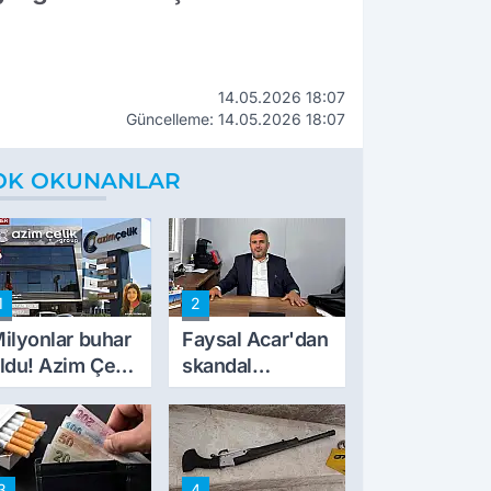
14.05.2026 18:07
Güncelleme: 14.05.2026 18:07
OK OKUNANLAR
1
2
ilyonlar buhar
Faysal Acar'dan
ldu! Azim Çelik
skandal
nşaat mağduru
açıklamalar:
lk kez konuştu
'Haluk Levent
peynircilerimizi
de kıskaca aldı,
3
4