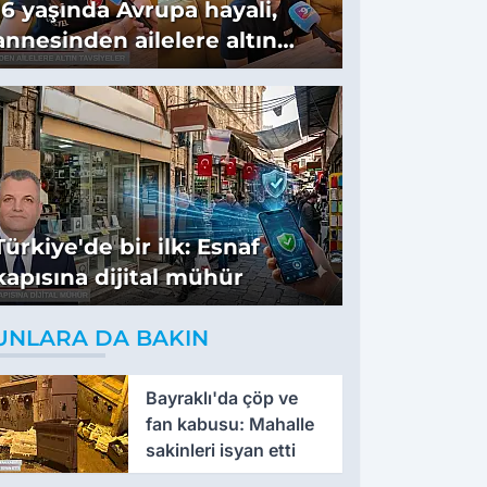
16 yaşında Avrupa hayali,
annesinden ailelere altın
tavsiyeler
Türkiye'de bir ilk: Esnaf
kapısına dijital mühür
UNLARA DA BAKIN
Bayraklı'da çöp ve
fan kabusu: Mahalle
sakinleri isyan etti