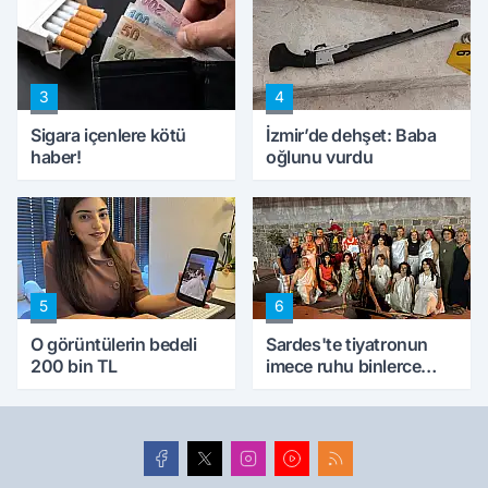
kıskaca aldı, müdahale
ettik'
3
4
Sigara içenlere kötü
İzmir’de dehşet: Baba
haber!
oğlunu vurdu
5
6
O görüntülerin bedeli
Sardes'te tiyatronun
200 bin TL
imece ruhu binlerce
yıllık tarihle buluştu