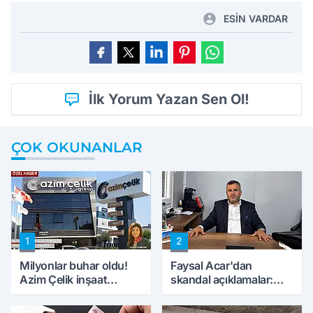
ESİN VARDAR
İlk Yorum Yazan Sen Ol!
ÇOK OKUNANLAR
1
2
Milyonlar buhar oldu!
Faysal Acar'dan
Azim Çelik inşaat
skandal açıklamalar:
mağduru ilk kez
'Haluk Levent
konuştu
peynircilerimizi de