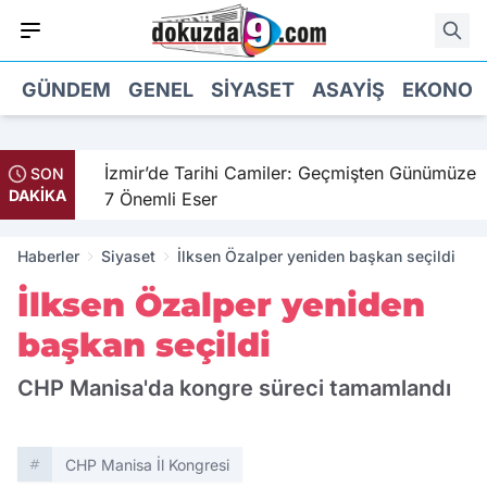
GÜNDEM
GENEL
SIYASET
ASAYIŞ
EKONOM
il
İzmir’de Tarihi Camiler: Geçmişten Günümüze
SON
DAKİKA
7 Önemli Eser
Haberler
Siyaset
İlksen Özalper yeniden başkan seçildi
İlksen Özalper yeniden
başkan seçildi
CHP Manisa'da kongre süreci tamamlandı
CHP Manisa İl Kongresi