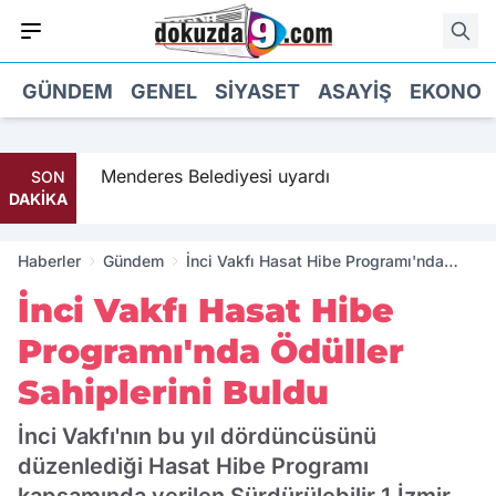
GÜNDEM
GENEL
SIYASET
ASAYIŞ
EKONOM
 geldi
Menderes Belediyesi uyardı
SON
DAKİKA
Haberler
Gündem
İnci Vakfı Hasat Hibe Programı'nda
Ödüller Sahiplerini Buldu
İnci Vakfı Hasat Hibe
Programı'nda Ödüller
Sahiplerini Buldu
İnci Vakfı'nın bu yıl dördüncüsünü
düzenlediği Hasat Hibe Programı