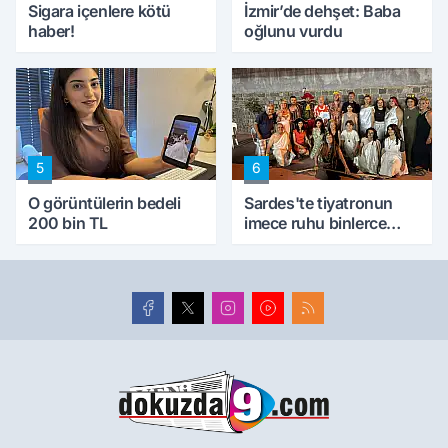
Sigara içenlere kötü
İzmir’de dehşet: Baba
haber!
oğlunu vurdu
5
6
O görüntülerin bedeli
Sardes'te tiyatronun
200 bin TL
imece ruhu binlerce
yıllık tarihle buluştu