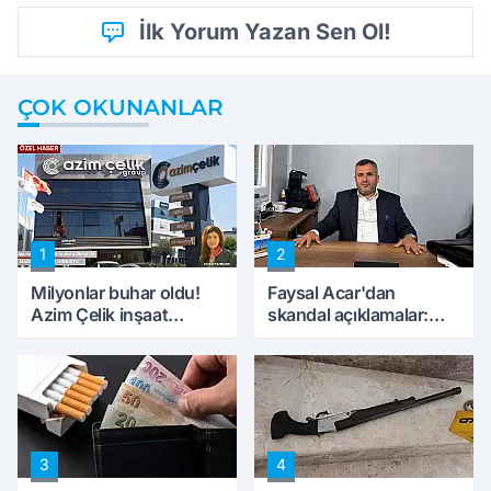
İlk Yorum Yazan Sen Ol!
ÇOK OKUNANLAR
1
2
Milyonlar buhar oldu!
Faysal Acar'dan
Azim Çelik inşaat
skandal açıklamalar:
mağduru ilk kez
'Haluk Levent
konuştu
peynircilerimizi de
kıskaca aldı, müdahale
ettik'
3
4