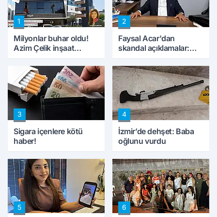
1
2
Milyonlar buhar oldu!
Faysal Acar'dan
Azim Çelik inşaat
skandal açıklamalar:
mağduru ilk kez
'Haluk Levent
konuştu
peynircilerimizi de
kıskaca aldı, müdahale
ettik'
3
4
Sigara içenlere kötü
İzmir’de dehşet: Baba
haber!
oğlunu vurdu
5
6