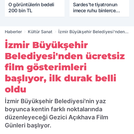
O görüntülerin bedeli
Sardes'te tiyatronun
200 bin TL
imece ruhu binlerce
yıllık tarihle buluştu
Haberler
Kültür Sanat
İzmir Büyükşehir Belediyesi'nden
ücretsiz film gösterimleri başlıyor,
İzmir Büyükşehir
ilk durak belli oldu
Belediyesi'nden ücretsiz
film gösterimleri
başlıyor, ilk durak belli
oldu
İzmir Büyükşehir Belediyesi'nin yaz
boyunca kentin farklı noktalarında
düzenleyeceği Gezici Açıkhava Film
Günleri başlıyor.