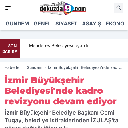
GÜNDEM
GENEL
SIYASET
ASAYIŞ
EKONOM
 geldi
Menderes Belediyesi uyardı
SON
DAKİKA
Haberler
Gündem
İzmir Büyükşehir Belediyesi'nde kadro
revizyonu devam ediyor
İzmir Büyükşehir
Belediyesi'nde kadro
revizyonu devam ediyor
İzmir Büyükşehir Belediye Başkanı Cemil
Tugay, belediye iştiraklerinden İZULAŞ'ta