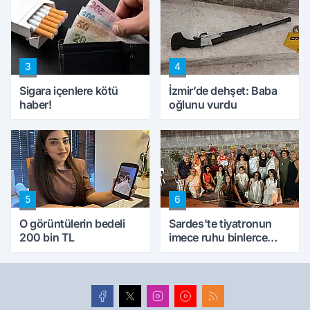
kıskaca aldı, müdahale
ettik'
3
4
Sigara içenlere kötü
İzmir’de dehşet: Baba
haber!
oğlunu vurdu
5
6
O görüntülerin bedeli
Sardes'te tiyatronun
200 bin TL
imece ruhu binlerce
yıllık tarihle buluştu