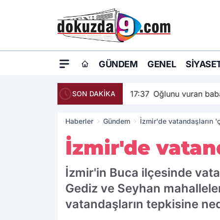
GÜNDEM
GENEL
SIYASE
17:37
Oğlunu vuran baba
SON DAKİKA
Haberler
Gündem
İzmir'de vatandaşların 'ç
İzmir'de vatand
İzmir'in Buca ilçesinde vat
Gediz ve Seyhan mahalleler
vatandaşların tepkisine ne