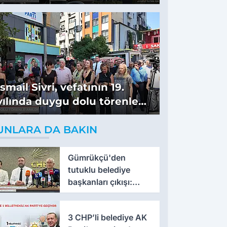
konuştu
İsmail Sivri, vefatının 19.
yılında duygu dolu törenle
anıldı
UNLARA DA BAKIN
Gümrükçü'den
tutuklu belediye
başkanları çıkışı:
'Yıllarca iddianame
beklenmemeli'
3 CHP’li belediye AK