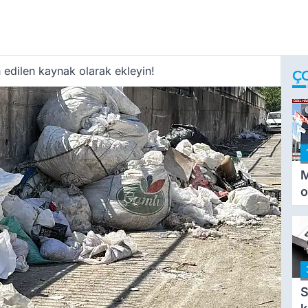
 edilen kaynak olarak ekleyin!
Ç
M
o
i
i
S