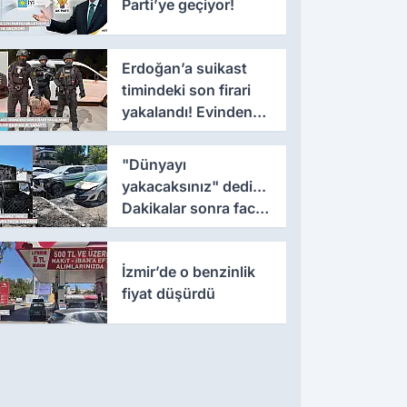
Parti’ye geçiyor!
Erdoğan’a suikast
timindeki son firari
yakalandı! Evinden
çıkanlar şaşkınlık
yarattı
"Dünyayı
yakacaksınız" dedi...
Dakikalar sonra facia
yaşandı!
İzmir’de o benzinlik
fiyat düşürdü