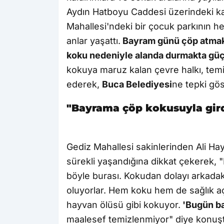
Aydın Hatboyu Caddesi üzerindeki kald
Mahallesi'ndeki bir çocuk parkının he
anlar yaşattı.
Bayram günü çöp atmak 
koku nedeniyle alanda durmakta güç
kokuya maruz kalan çevre halkı, temiz
ederek,
Buca Belediyesi
ne tepki gös
"Bayrama çöp kokusuyla gir
Gediz Mahallesi sakinlerinden Ali H
sürekli yaşandığına dikkat çekerek, 
böyle burası. Kokudan dolayı arkada
oluyorlar. Hem koku hem de sağlık aç
hayvan ölüsü gibi kokuyor.
'Bugün ba
maalesef temizlenmiyor" diye konuş