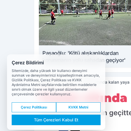
Paşaoğlu: 'Kötü alışkanlıklardan
korunmanın yolu sahadan geçiyor'
Çerez Bildirimi
Sitemizde, daha yüksek bir kullanıcı deneyimi
sunmak ve deneyimlerinizi kişiselleştirmek amacıyla,
Gizlilik Politikası, Çerez Politikası ve KVKK
Haberler
Asayiş
Trenin altında kalan yaya 
Aydınlatma Metni sayfalarında belirtilen maddelerle
sınırlı olmak üzere ve ilgili yasal düzenlemeler
Trenin altında
çerçevesinde çerezler kullanıyoruz.
Çerez Politikası
KVKK Metni
Selçuk'ta hemzemin geçitte t
Tüm Çerezleri Kabul Et