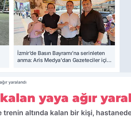
İzmir’de Basın Bayramı’na serinleten
anma: Aris Medya'dan Gazeteciler için
kar helvası...
ağır yaralandı
 kalan yaya ağır yara
renin altında kalan bir kişi, hastanede 