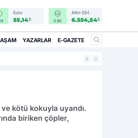
Euro
Altın (Gr)
₺
₺
55,14
6.554,54
24
0.90
YAŞAM
YAZARLAR
E-GAZETE
17:21
CHP Gençlik MYK's
ı ve kötü kokuyla uyandı.
nda biriken çöpler,