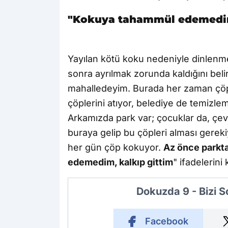
"Kokuya tahammül edemedim
Yayılan kötü koku nedeniyle dinlenm
sonra ayrılmak zorunda kaldığını bel
mahalledeyim. Burada her zaman çöp 
çöplerini atıyor, belediye de temizle
Arkamızda park var; çocuklar da, çevr
buraya gelip bu çöpleri alması gerek
her gün çöp kokuyor.
Az önce parkt
edemedim, kalkıp gittim
" ifadelerini 
Dokuzda 9 - Bizi 
Facebook