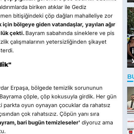
ırımlarda biriken atıklar ile Gediz
men bitişiğindeki çöp dağları mahalleliye zor
için bölgeye giden vatandaşlar,
yayılan ağır
lük çekti.
Bayram sabahında sineklere ve pis
lik çalışmalarının yetersizliğinden şikayet
terdi.
dik"
B
aydar Erpaşa, bölgede temizlik sorununun
"Bayrama çöple, çöp kokusuyla girdik. Her gün
ki parkta oyun oynayan çocuklar da rahatsız
ısından çok rahatsızız. Çöpün yanı sıra
yram, bari bugün temizleseler'
diyoruz ama
tu.