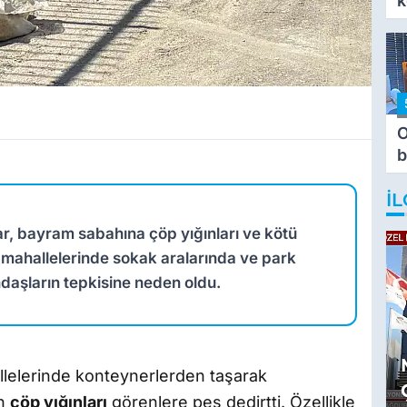
k
O
b
T
İL
ar, bayram sabahına çöp yığınları ve kötü
mahallelerinde sokak aralarında ve park
ndaşların tepkisine neden oldu.
lelerinde konteynerlerden taşarak
an
çöp yığınları
görenlere pes dedirtti. Özellikle