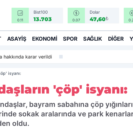
Bist100
Dolar
₺
13.703
47,60
0.11
0.07
0.
T
ASAYIŞ
EKONOMI
SPOR
SAĞLIK
DIĞER
 hakkında karar verildi
öp' isyanı:
aşların 'çöp' isyanı:
andaşlar, bayram sabahına çöp yığınlar
inde sokak aralarında ve park kenarları
den oldu.