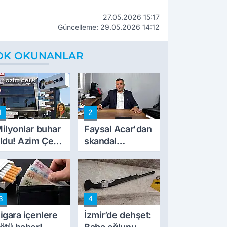
27.05.2026 15:17
Güncelleme: 29.05.2026 14:12
OK OKUNANLAR
1
2
ilyonlar buhar
Faysal Acar'dan
ldu! Azim Çelik
skandal
nşaat mağduru
açıklamalar:
lk kez konuştu
'Haluk Levent
peynircilerimizi
de kıskaca aldı,
3
4
müdahale ettik'
igara içenlere
İzmir’de dehşet: