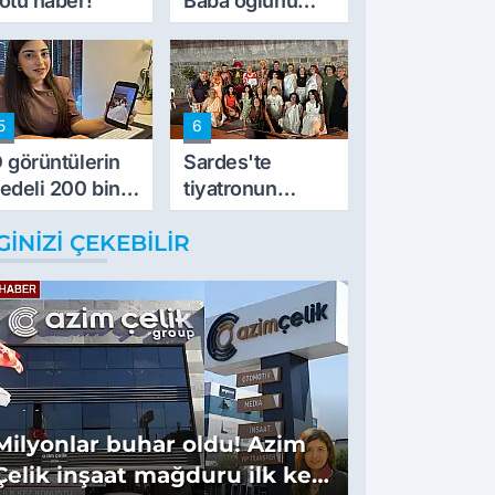
ötü haber!
Baba oğlunu
vurdu
5
6
 görüntülerin
Sardes'te
edeli 200 bin
tiyatronun
L
imece ruhu
GINIZI ÇEKEBILIR
binlerce yıllık
tarihle buluştu
Milyonlar buhar oldu! Azim
Çelik inşaat mağduru ilk kez