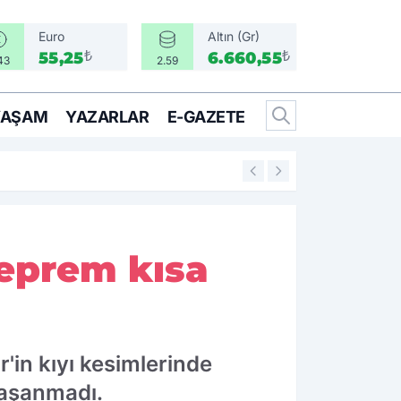
Euro
Altın (Gr)
₺
₺
55,25
6.660,55
43
2.59
YAŞAM
YAZARLAR
E-GAZETE
17:17
Türkiye, Suudi Ara
deprem kısa
in kıyı kesimlerinde
 yaşanmadı.