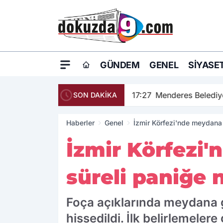
GÜNDEM
GENEL
SIYASE
17:27
Menderes Belediye
SON DAKİKA
Haberler
Genel
İzmir Körfezi'nde meydana
İzmir Körfezi
süreli paniğe 
Foça açıklarında meydana g
hissedildi. İlk belirlemele