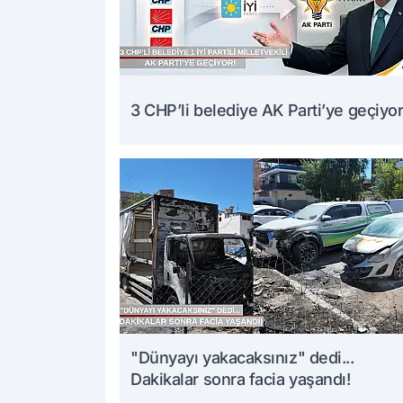
3 CHP’li belediye AK Parti’ye geçiyor
"Dünyayı yakacaksınız" dedi...
Dakikalar sonra facia yaşandı!