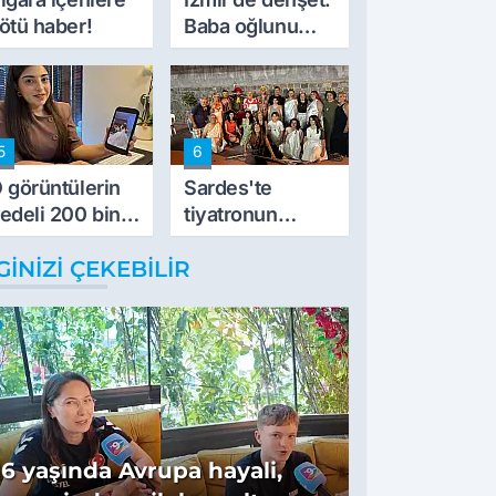
ötü haber!
Baba oğlunu
vurdu
5
6
 görüntülerin
Sardes'te
edeli 200 bin
tiyatronun
L
imece ruhu
GINIZI ÇEKEBILIR
binlerce yıllık
tarihle buluştu
16 yaşında Avrupa hayali,