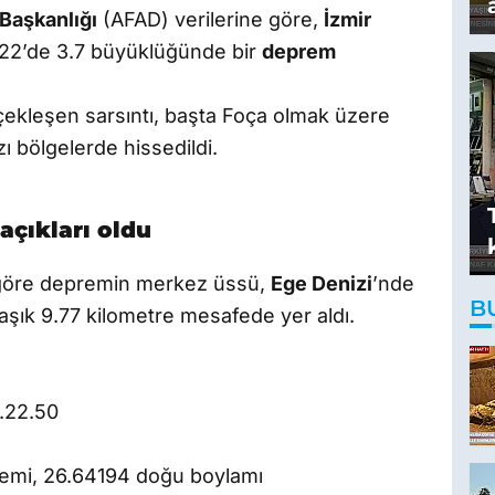
Başkanlığı
(AFAD) verilerine göre,
İzmir
.22’de 3.7 büyüklüğünde bir
deprem
rçekleşen sarsıntı, başta Foça olmak üzere
zı bölgelerde hissedildi.
çıkları oldu
e göre depremin merkez üssü,
Ege Denizi
’nde
B
aşık 9.77 kilometre mesafede yer aldı.
2.22.50
emi, 26.64194 doğu boylamı