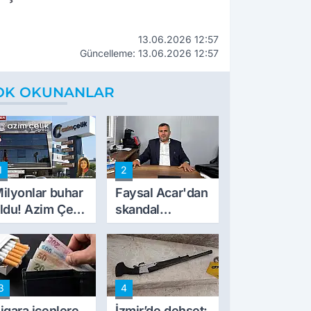
13.06.2026 12:57
Güncelleme: 13.06.2026 12:57
OK OKUNANLAR
1
2
ilyonlar buhar
Faysal Acar'dan
ldu! Azim Çelik
skandal
nşaat mağduru
açıklamalar:
lk kez konuştu
'Haluk Levent
peynircilerimizi
de kıskaca aldı,
3
4
müdahale ettik'
igara içenlere
İzmir’de dehşet: