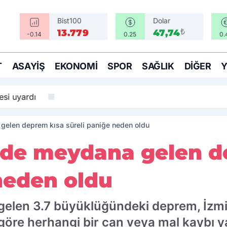
Bist100
Dolar
₺
13.779
47,74
-0.14
0.25
0.
T
ASAYIŞ
EKONOMI
SPOR
SAĞLIK
DIĞER
si uyardı
 gelen deprem kısa süreli paniğe neden oldu
'nde meydana gelen 
neden oldu
elen 3.7 büyüklüğündeki deprem, İzmir'
re göre herhangi bir can veya mal kaybı