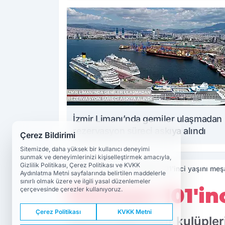
İzmir Limanı’nda gemiler ulaşmadan
rezervasyon süreci askıya alındı
Çerez Bildirimi
Sitemizde, daha yüksek bir kullanıcı deneyimi
sunmak ve deneyimlerinizi kişiselleştirmek amacıyla,
Gizlilik Politikası, Çerez Politikası ve KVKK
Haberler
Spor
Göztepe 101'inci yaşını meş
Aydınlatma Metni sayfalarında belirtilen maddelerle
sınırlı olmak üzere ve ilgili yasal düzenlemeler
Göztepe 101'in
çerçevesinde çerezler kullanıyoruz.
Çerez Politikası
KVKK Metni
İzmir'in köklü spor kulüpl