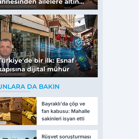
annesinden ailelere altın
tavsiyeler
Türkiye'de bir ilk: Esnaf
kapısına dijital mühür
UNLARA DA BAKIN
Bayraklı'da çöp ve
fan kabusu: Mahalle
sakinleri isyan etti
Rüşvet soruşturması