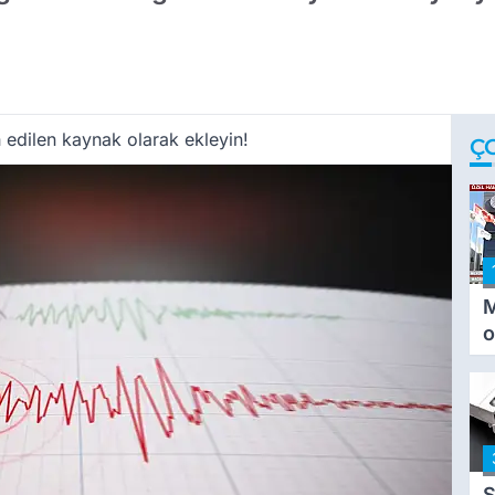
 edilen kaynak olarak ekleyin!
Ç
M
o
i
i
S