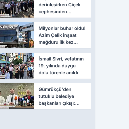
derinleşirken Çiçek
cephesinden
'montaj' savunması
Milyonlar buhar oldu!
Azim Çelik inşaat
mağduru ilk kez
konuştu
İsmail Sivri, vefatının
19. yılında duygu
dolu törenle anıldı
Gümrükçü'den
tutuklu belediye
başkanları çıkışı:
'Yıllarca iddianame
beklenmemeli'