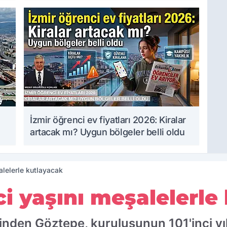
İzmir öğrenci ev fiyatları 2026: Kiralar
artacak mı? Uygun bölgeler belli oldu
alelerle kutlayacak
ci yaşını meşalelerle
erinden Göztepe, kuruluşunun 101'inci 