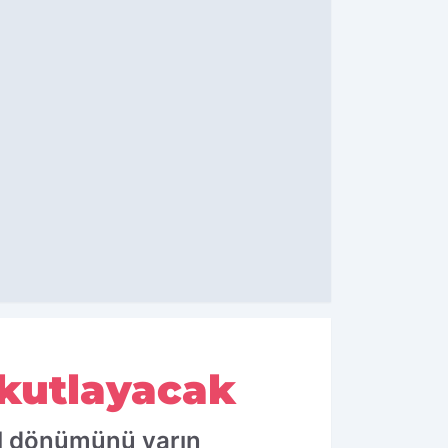
 kutlayacak
yıl dönümünü yarın