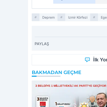
Deprem
Izmir Körfezi
Ege
PAYLAŞ
İlk Y
BAKMADAN GEÇME