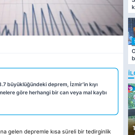
k
O
b
T
İL
.7 büyüklüğündeki deprem, İzmir’in kıyı
lemelere göre herhangi bir can veya mal kaybı
a gelen depremle kısa süreli bir tedirginlik