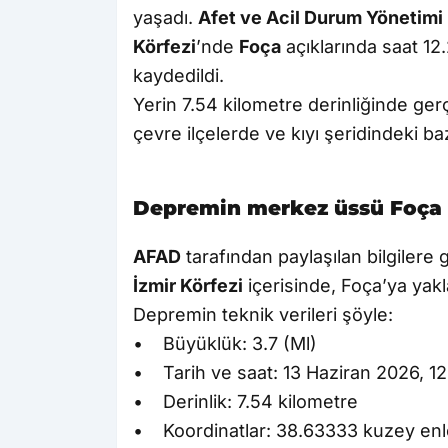
yaşadı.
Afet ve Acil Durum Yönetimi 
Körfezi
’nde
Foça
açıklarında saat 12
kaydedildi.
Yerin 7.54 kilometre derinliğinde ge
çevre ilçelerde ve kıyı şeridindeki ba
Depremin merkez üssü Foça a
AFAD
tarafından paylaşılan bilgiler
İzmir Körfezi
içerisinde, Foça’ya yakl
Depremin teknik verileri şöyle:
• Büyüklük: 3.7 (Ml)
• Tarih ve saat: 13 Haziran 2026, 1
• Derinlik: 7.54 kilometre
• Koordinatlar: 38.63333 kuzey enl