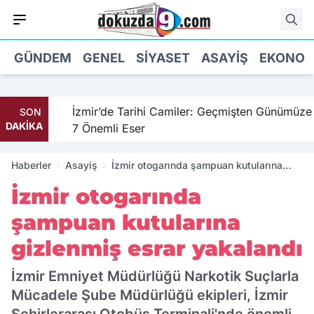
GÜNDEM
GENEL
SIYASET
ASAYIŞ
EKONOM
hil
İzmir’de Tarihi Camiler: Geçmişten Günümüze
SON
DAKİKA
7 Önemli Eser
Haberler
Asayiş
İzmir otogarında şampuan kutularına
gizlenmiş esrar yakalandı
İzmir otogarında
şampuan kutularına
gizlenmiş esrar yakalandı
İzmir Emniyet Müdürlüğü Narkotik Suçlarla
Mücadele Şube Müdürlüğü ekipleri, İzmir