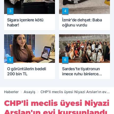
3
4
Sigara içenlere kötü
İzmir’de dehşet: Baba
haber!
oğlunu vurdu
5
6
O görüntülerin bedeli
Sardes'te tiyatronun
200 bin TL
imece ruhu binlerce
yıllık tarihle buluştu
Haberler
Asayiş
CHP'li meclis üyesi Niyazi Arslan'ın evi
kurşunlandı
CHP'li meclis üyesi Niyazi
Arslan'ın evi kurşunlandı