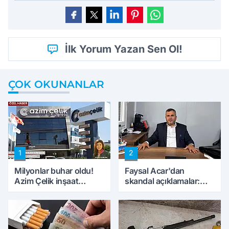
İlk Yorum Yazan Sen Ol!
ÇOK OKUNANLAR
1
2
Milyonlar buhar oldu!
Faysal Acar'dan
Azim Çelik inşaat
skandal açıklamalar:
mağduru ilk kez
'Haluk Levent
konuştu
peynircilerimizi de
kıskaca aldı, müdahale
ettik'