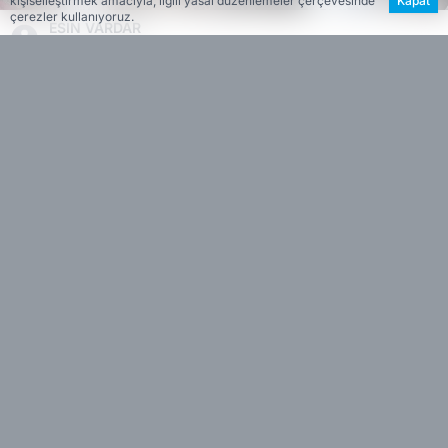
kişiselleştirmek amacıyla, ilgili yasal düzenlemeler çerçevesinde
Kapat
çerezler kullanıyoruz.
ESİN VARDAR
EDİTÖR
Yıl boyunca okuma ve kitap paylaşım etkinlikleri
düzenleyen, Kitap Şenliği’nde ücretsiz binlerce
kitap dağıtan Foça Kitap Kulübü, bu kez de yerel
yazarları okurlarla buluşturdu. Etkinlikte Cevat
Yıldırım,
Gönül Çatalcalı
, Reşit Çağın, Sebahattin
Karaca, Sermet Elçi, Sevhan Beğendi ve Yayla
Boztaş, yaşam ve yazarlık serüvenlerini anlattı.