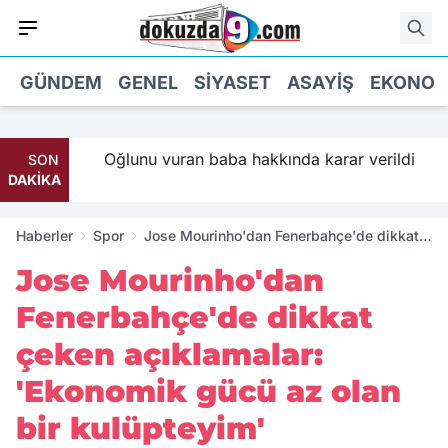
GÜNDEM
GENEL
SIYASET
ASAYIŞ
EKONOM
 Parti
Oğlunu vuran baba hakkında karar verildi
SON
DAKİKA
Haberler
Spor
Jose Mourinho'dan Fenerbahçe'de dikkat
çeken açıklamalar: 'Ekonomik gücü az olan
Jose Mourinho'dan
bir kulüpteyim'
Fenerbahçe'de dikkat
çeken açıklamalar:
'Ekonomik gücü az olan
bir kulüpteyim'