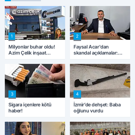
1
2
Milyonlar buhar oldu!
Faysal Acar'dan
Azim Çelik inşaat
skandal açıklamalar:
mağduru ilk kez
'Haluk Levent
konuştu
peynircilerimizi de
kıskaca aldı, müdahale
ettik'
3
4
Sigara içenlere kötü
İzmir’de dehşet: Baba
haber!
oğlunu vurdu