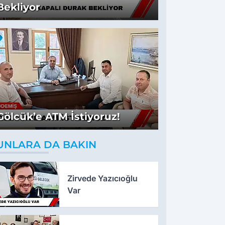
Bekliyor
Gölcük’e ATM İstiyoruz!
UNLARA DA BAKIN
Zirvede Yazıcıoğlu
Var