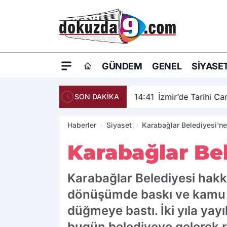
GÜNDEM
GENEL
SIYASE
14:41
İzmir’de Tarihi C
SON DAKİKA
Haberler
Siyaset
Karabağlar Belediyesi'ne
Karabağlar Bel
Karabağlar Belediyesi hak
dönüşümde baskı ve kamu sağ
düğmeye bastı. İki yıla yay
bugün belediyeye gelerek re