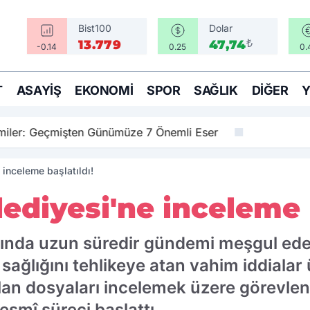
Bist100
Dolar
₺
13.779
47,74
-0.14
0.25
0.
T
ASAYIŞ
EKONOMI
SPOR
SAĞLIK
DIĞER
amiler: Geçmişten Günümüze 7 Önemli Eser
 inceleme başlatıldı!
ediyesi'ne inceleme b
kında uzun süredir gündemi meşgul ede
lığını tehlikeye atan vahim iddialar üz
ılan dosyaları incelemek üzere görevlen
smî süreci başlattı.