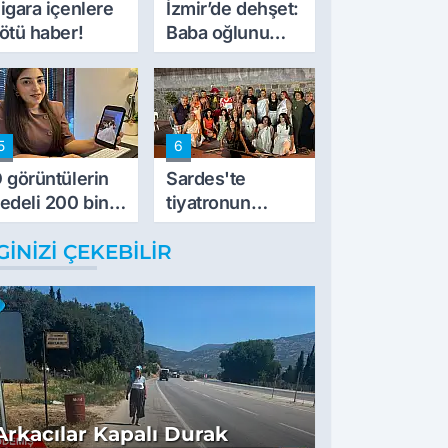
igara içenlere
İzmir’de dehşet:
ötü haber!
Baba oğlunu
vurdu
5
6
 görüntülerin
Sardes'te
edeli 200 bin
tiyatronun
L
imece ruhu
GINIZI ÇEKEBILIR
binlerce yıllık
tarihle buluştu
Arkacılar Kapalı Durak