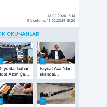
13.02.2026 16:14
Güncelleme: 13.02.2026 16:20
OK OKUNANLAR
1
2
ilyonlar buhar
Faysal Acar'dan
ldu! Azim Çelik
skandal
nşaat mağduru
açıklamalar:
lk kez konuştu
'Haluk Levent
peynircilerimizi
de kıskaca aldı,
3
4
müdahale ettik'