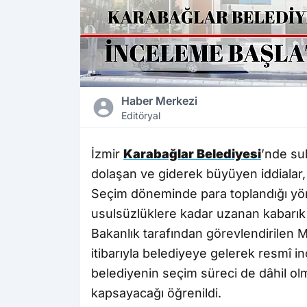
Haber Merkezi
Editöryal
İzmir
Karabağlar Belediyesi
’nde sul
dolaşan ve giderek büyüyen iddialar, s
Seçim döneminde para toplandığı yönü
usulsüzlüklere kadar uzanan kabarık 
Bakanlık tarafından görevlendirilen 
itibarıyla belediyeye gelerek resmî i
belediyenin seçim süreci de dâhil ol
kapsayacağı öğrenildi.