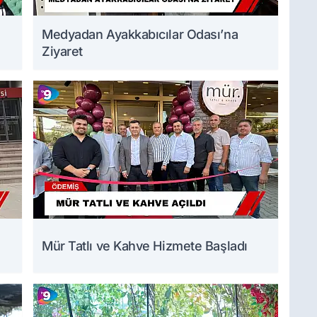
Medyadan Ayakkabıcılar Odası’na
Ziyaret
Mür Tatlı ve Kahve Hizmete Başladı