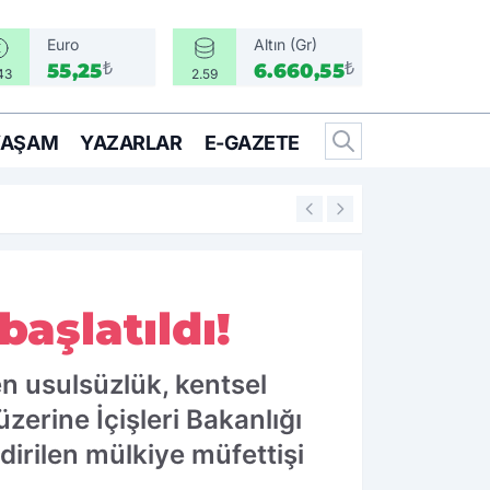
Euro
Altın (Gr)
₺
₺
55,25
6.660,55
43
2.59
YAŞAM
YAZARLAR
E-GAZETE
14:25
İzmir’in İlçeleri 
aşlatıldı!
n usulsüzlük, kentsel
erine İçişleri Bakanlığı
dirilen mülkiye müfettişi