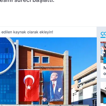
 edilen kaynak olarak ekleyin!
Ç
M
o
i
i