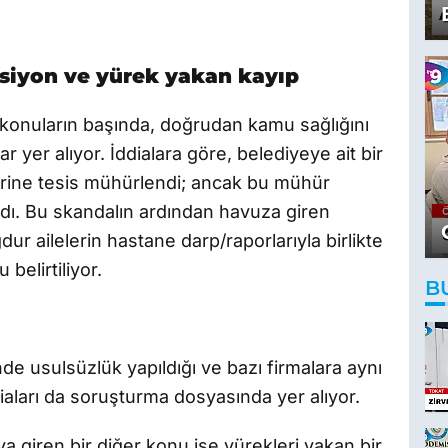
siyon ve yürek yakan kayıp
 konuların başında, doğrudan kamu sağlığını
ar yer alıyor. İddialara göre, belediyeye ait bir
erine tesis mühürlendi; ancak bu mühür
ldı. Bu skandalın ardından havuza giren
ur ailelerin hastane darp/raporlarıyla birlikte
elirtiliyor.
B
rinde usulsüzlük yapıldığı ve bazı firmalara aynı
ddiaları da soruşturma dosyasında yer alıyor.
ya giren bir diğer konu ise yürekleri yakan bir