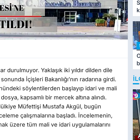
S
k
O
b
ar durulmuyor. Yaklaşık iki yıldır dilden dile
T
İL
onunda İçişleri Bakanlığı’nın radarına girdi.
ndeki söylentilerden başlayıp idari ve mali
dosya, kapsamlı bir mercek altına alındı.
Mülkiye Müfettişi Mustafa Akgül, bugün
nceleme çalışmalarına başladı. İncelemenin,
mak üzere tüm mali ve idari uygulamalarını