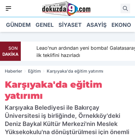
GÜNDEM
GENEL
SIYASET
ASAYIŞ
EKONOM
teklifi
Leao’nun ardından yeni bomba! Galatasaray
SON
DAKİKA
ilk teklifini hazırladı
Haberler
Eğitim
Karşıyaka'da eğitim yatırımı
Karşıyaka'da eğitim
yatırımı
Karşıyaka Belediyesi ile Bakırçay
Üniversitesi iş birliğinde, Örnekköy'deki
Deniz Baykal Kültür Merkezi'nin Meslek
Yüksekokulu'na dönüştürülmesi için önemli