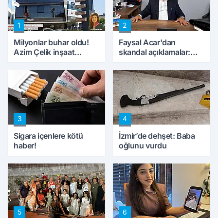
1
2
Milyonlar buhar oldu!
Faysal Acar'dan
Azim Çelik inşaat
skandal açıklamalar:
mağduru ilk kez
'Haluk Levent
konuştu
peynircilerimizi de
kıskaca aldı, müdahale
ettik'
3
4
Sigara içenlere kötü
İzmir’de dehşet: Baba
haber!
oğlunu vurdu
5
6