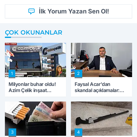
İlk Yorum Yazan Sen Ol!
ÇOK OKUNANLAR
1
2
Milyonlar buhar oldu!
Faysal Acar'dan
Azim Çelik inşaat
skandal açıklamalar:
mağduru ilk kez
'Haluk Levent
konuştu
peynircilerimizi de
kıskaca aldı, müdahale
ettik'
3
4