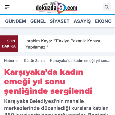
GÜNDEM
GENEL
SIYASET
ASAYIŞ
EKONOM
leri
İbrahim Kaya: "Türkiye Pazarlık Konusu
SON
DAKİKA
Yapılamaz!"
Haberler
Kültür Sanat
Karşıyaka'da kadın emeği yıl sonu
şenliğinde sergilendi
Karşıyaka'da kadın
emeği yıl sonu
şenliğinde sergilendi
Karşıyaka Belediyesi'nin mahalle
merkezlerinde düzenlediği kurslara katılan