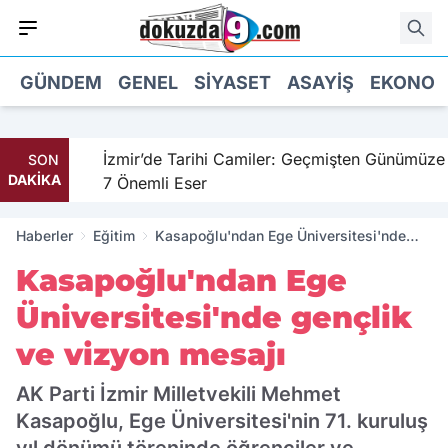
GÜNDEM
GENEL
SIYASET
ASAYIŞ
EKONOM
hil
İzmir’de Tarihi Camiler: Geçmişten Günümüze
SON
DAKİKA
7 Önemli Eser
Haberler
Eğitim
Kasapoğlu'ndan Ege Üniversitesi'nde
gençlik ve vizyon mesajı
Kasapoğlu'ndan Ege
Üniversitesi'nde gençlik
ve vizyon mesajı
AK Parti İzmir Milletvekili Mehmet
Kasapoğlu, Ege Üniversitesi'nin 71. kuruluş