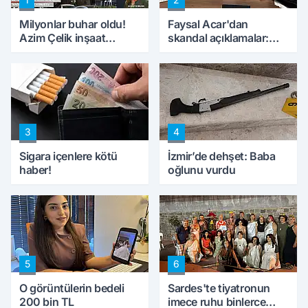
Milyonlar buhar oldu!
Faysal Acar'dan
Azim Çelik inşaat
skandal açıklamalar:
mağduru ilk kez
'Haluk Levent
konuştu
peynircilerimizi de
kıskaca aldı, müdahale
ettik'
3
4
Sigara içenlere kötü
İzmir’de dehşet: Baba
haber!
oğlunu vurdu
5
6
O görüntülerin bedeli
Sardes'te tiyatronun
200 bin TL
imece ruhu binlerce