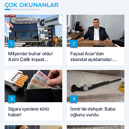
ÇOK OKUNANLAR
1
2
Milyonlar buhar oldu!
Faysal Acar'dan
Azim Çelik inşaat
skandal açıklamalar:
mağduru ilk kez
'Haluk Levent
konuştu
peynircilerimizi de
kıskaca aldı, müdahale
ettik'
3
4
Sigara içenlere kötü
İzmir’de dehşet: Baba
haber!
oğlunu vurdu