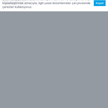
kişiselleştirmek amacıyla, ilgili yasal düzenlemeler çerçevesinde
Kapat
Editöryal
çerezler kullanıyoruz.
Haberin Özeti
Konak Belediyesi Başkanı Nilüfer Çınarlı
•
Mutlu, Ferdi Zeyrek Gençlik Merkezi’ni ziyaret
ederek üniversite öğrencileriyle buluştu.
Mutlu, gençlere yönelik projeleri anlatıp
talepleri dinlerken, öğrenciler de merkezin
kendileri için önemli bir ihtiyaç olduğunu ifade
etti.
Konak Belediyesi
Başkanı
Nilüfer Çınarlı Mutlu
,
açılışı
Özgür Özel
ve merhum Manisa
Büyükşehir Belediye Başkanı
Ferdi Zeyrek
’in eşi