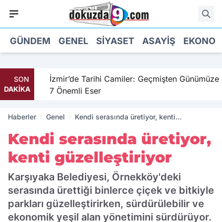
GÜNDEM
GENEL
SIYASET
ASAYIŞ
EKONOM
il
İzmir’de Tarihi Camiler: Geçmişten Günümüze
SON
DAKİKA
7 Önemli Eser
Haberler
Genel
Kendi serasında üretiyor, kenti
güzelleştiriyor
Kendi serasında üretiyor,
kenti güzelleştiriyor
Karşıyaka Belediyesi, Örnekköy'deki
serasında ürettiği binlerce çiçek ve bitkiyle
parkları güzelleştirirken, sürdürülebilir ve
ekonomik yeşil alan yönetimini sürdürüyor.