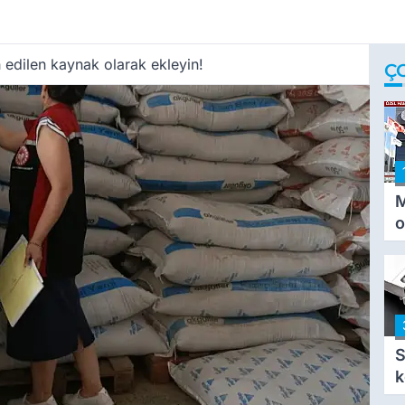
 edilen kaynak olarak ekleyin!
Ç
M
o
i
i
S
k