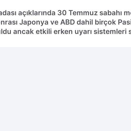
adası açıklarında 30 Temmuz sabahı m
ası Japonya ve ABD dahil birçok Pasif
uldu ancak etkili erken uyarı sistemleri
 edilen kaynak olarak ekleyin!
Ç
M