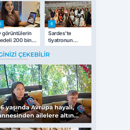
5
6
 görüntülerin
Sardes'te
edeli 200 bin
tiyatronun
L
imece ruhu
GINIZI ÇEKEBILIR
binlerce yıllık
tarihle buluştu
16 yaşında Avrupa hayali,
annesinden ailelere altın
tavsiyeler