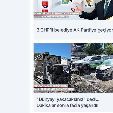
3 CHP’li belediye AK Parti’ye geçiyor
"Dünyayı yakacaksınız" dedi...
Dakikalar sonra facia yaşandı!