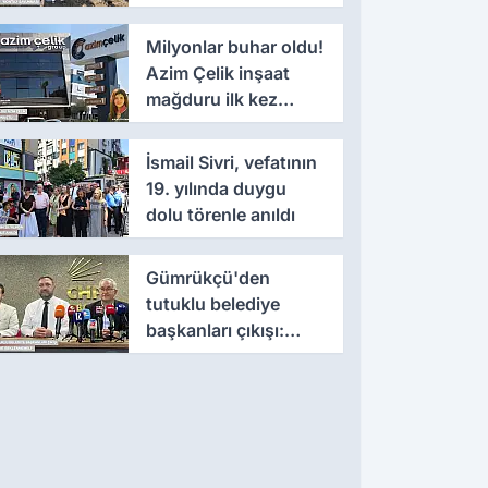
'montaj' savunması
Milyonlar buhar oldu!
Azim Çelik inşaat
mağduru ilk kez
konuştu
İsmail Sivri, vefatının
19. yılında duygu
dolu törenle anıldı
Gümrükçü'den
tutuklu belediye
başkanları çıkışı:
'Yıllarca iddianame
beklenmemeli'