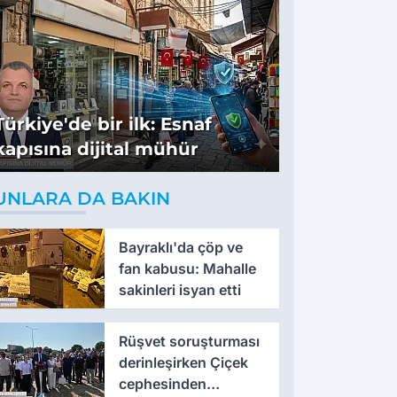
Türkiye'de bir ilk: Esnaf
kapısına dijital mühür
UNLARA DA BAKIN
Bayraklı'da çöp ve
fan kabusu: Mahalle
sakinleri isyan etti
Rüşvet soruşturması
derinleşirken Çiçek
cephesinden