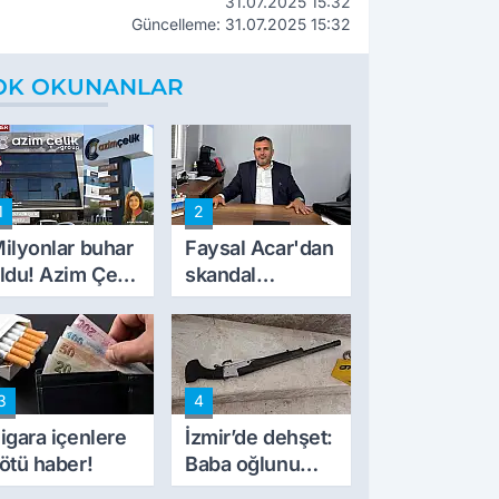
31.07.2025 15:32
Güncelleme: 31.07.2025 15:32
OK OKUNANLAR
1
2
ilyonlar buhar
Faysal Acar'dan
ldu! Azim Çelik
skandal
nşaat mağduru
açıklamalar:
lk kez konuştu
'Haluk Levent
peynircilerimizi
de kıskaca aldı,
3
4
müdahale ettik'
igara içenlere
İzmir’de dehşet:
ötü haber!
Baba oğlunu
vurdu