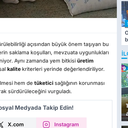
O
b
ürülebilirliği açısından büyük önem taşıyan bu
T
rin saklama koşulları, mevzuata uygunlukları
İL
eleniyor. Aynı zamanda yem bitkisi
üretim
msal
kalite
kriterleri yerinde değerlendiriliyor.
irilmesi hem de
tüketici
sağlığının korunması
rak sürdürüleceğini vurguladı.
Sosyal Medyada Takip Edin!
X.com
Instagram