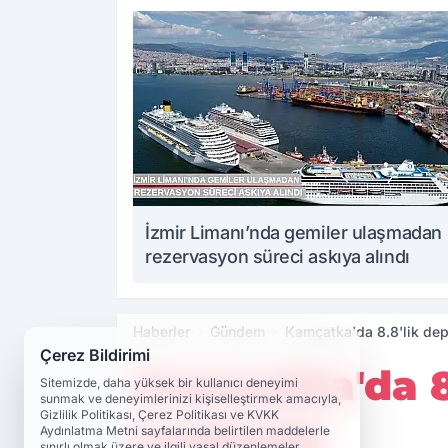
İzmir Limanı’nda gemiler ulaşmadan
rezervasyon süreci askıya alındı
Haberler
Gündem
Kamçatka'da 8.8'lik depr
Çerez Bildirimi
Kamçatka'da 8.
Sitemizde, daha yüksek bir kullanıcı deneyimi
sunmak ve deneyimlerinizi kişiselleştirmek amacıyla,
Gizlilik Politikası, Çerez Politikası ve KVKK
kaldırıldı
Aydınlatma Metni sayfalarında belirtilen maddelerle
sınırlı olmak üzere ve ilgili yasal düzenlemeler