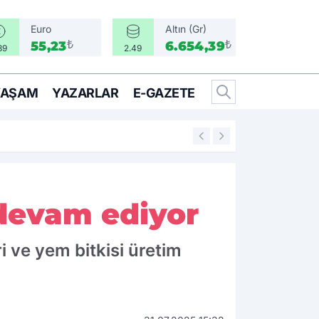
Euro
Altın (Gr)
₺
₺
55,23
6.654,39
39
2.49
YAŞAM
YAZARLAR
E-GAZETE
17:17
Türkiye, Suudi Ara
 devam ediyor
i ve yem bitkisi üretim