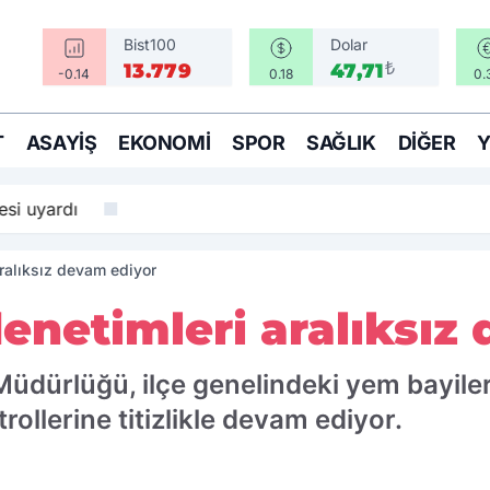
Bist100
Dolar
₺
13.779
47,71
-0.14
0.18
0.
T
ASAYIŞ
EKONOMI
SPOR
SAĞLIK
DIĞER
si uyardı
ralıksız devam ediyor
enetimleri aralıksız
üdürlüğü, ilçe genelindeki yem bayiler
ollerine titizlikle devam ediyor.