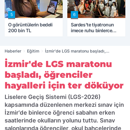
5
6
O görüntülerin bedeli
Sardes'te tiyatronun
200 bin TL
imece ruhu binlerce
yıllık tarihle buluştu
Haberler
Eğitim
İzmir'de LGS maratonu başladı,
öğrenciler hayalleri için ter döküyor
İzmir'de LGS maratonu
başladı, öğrenciler
hayalleri için ter döküyor
Liselere Geçiş Sistemi (LGS-2026)
kapsamında düzenlenen merkezi sınav için
İzmir'de binlerce öğrenci sabahın erken
saatlerinde okulların yolunu tuttu. Sınav
salonlarında öğrenciler, okul bahçelerinde