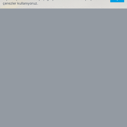
çerezler kullanıyoruz.
Haber Merkezi
Editöryal
Haberin Özeti
Liselere Geçiş Sistemi (LGS-2026)
•
kapsamında düzenlenen merkezi sınav için
İzmir’de binlerce öğrenci sabahın erken
saatlerinde okulların yolunu tuttu. Sınav
salonlarında öğrenciler, okul bahçelerinde ise
veliler büyük heyecan yaşadı.
Milli Eğitim Bakanlığı
tarafından düzenlenen
LGS
-2026 merkezi sınavı,
Türkiye
genelinde