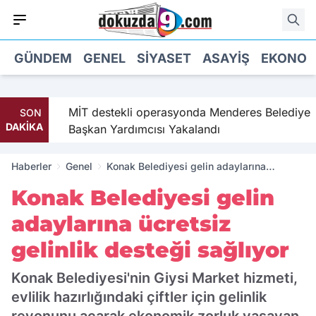
GÜNDEM
GENEL
SIYASET
ASAYIŞ
EKONOM
MİT destekli operasyonda Menderes Belediye
SON
DAKİKA
Başkan Yardımcısı Yakalandı
Haberler
Genel
Konak Belediyesi gelin adaylarına
ücretsiz gelinlik desteği sağlıyor
Konak Belediyesi gelin
adaylarına ücretsiz
gelinlik desteği sağlıyor
Konak Belediyesi'nin Giysi Market hizmeti,
evlilik hazırlığındaki çiftler için gelinlik