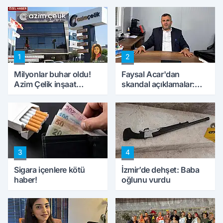
1
2
Milyonlar buhar oldu!
Faysal Acar'dan
Azim Çelik inşaat
skandal açıklamalar:
mağduru ilk kez
'Haluk Levent
konuştu
peynircilerimizi de
kıskaca aldı, müdahale
ettik'
3
4
Sigara içenlere kötü
İzmir’de dehşet: Baba
haber!
oğlunu vurdu