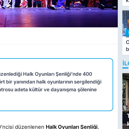
k
O
b
T
İL
üzenlediği Halk Oyunları Şenliği’nde 400
t bir yanından halk oyunlarının sergilendiği
trosu adeta kültür ve dayanışma şölenine
20’ncisi düzenlenen
Halk Oyunları Şenliği
,