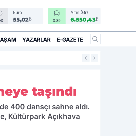
Euro
Altın (Gr)
₺
₺
55,02
6.550,43
00
0.89
YAŞAM
YAZARLAR
E-GAZETE
17:02
Çocukların sevgis
neye taşındı
nde 400 dansçı sahne aldı.
de, Kültürpark Açıkhava