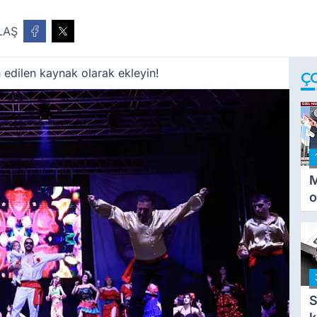
LAŞ
 edilen kaynak olarak ekleyin!
Ç
M
o
i
i
S