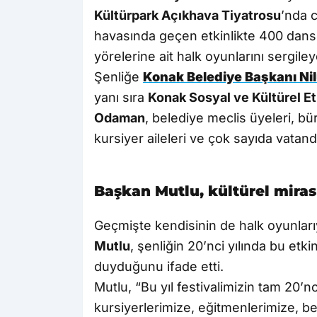
Kültürpark Açıkhava Tiyatrosu
’nda 
havasında geçen etkinlikte 400 dansç
yörelerine ait halk oyunlarını sergile
Şenliğe
Konak Belediye Başkanı Nil
yanı sıra
Konak Sosyal ve Kültürel Etk
Odaman
, belediye meclis üyeleri, büro
kursiyer aileleri ve çok sayıda vatanda
Başkan Mutlu, kültürel mira
Geçmişte kendisinin de halk oyunlarıy
Mutlu
, şenliğin 20’nci yılında bu etk
duyduğunu ifade etti.
Mutlu, “Bu yıl festivalimizin tam 20’nci
kursiyerlerimize, eğitmenlerimize, b