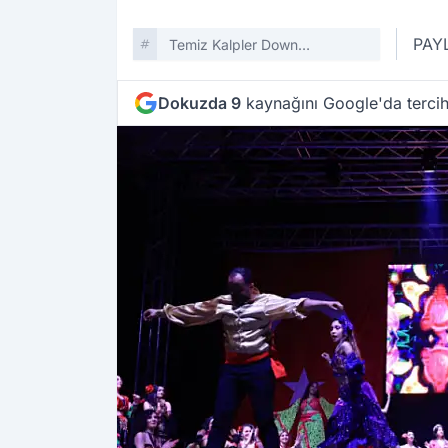
PAY
Temiz Kalpler Down
Sendromlular Derneği
Dokuzda 9
kaynağını Google'da tercih