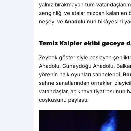
yalnız bırakmayan tüm vatandaşları
zenginliği ve atalarımızdan kalan en ö
neşeyi ve
Anadolu
’nun hikâyesini ya
Temiz Kalpler ekibi geceye
Zeybek gösterisiyle başlayan şenlik
Anadolu, Güneydoğu Anadolu, Balka
yörenin halk oyunları sahnelendi.
Ro
sahne sanatlarından örnekler izleyici
vatandaşlar, açıkhava tiyatrosunun b
coşkusunu paylaştı.