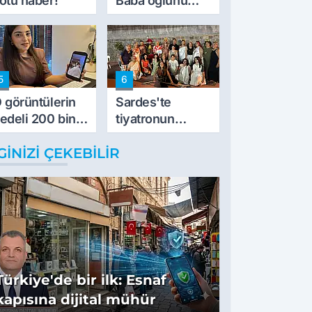
ötü haber!
Baba oğlunu
vurdu
5
6
 görüntülerin
Sardes'te
edeli 200 bin
tiyatronun
L
imece ruhu
GINIZI ÇEKEBILIR
binlerce yıllık
tarihle buluştu
Türkiye'de bir ilk: Esnaf
kapısına dijital mühür