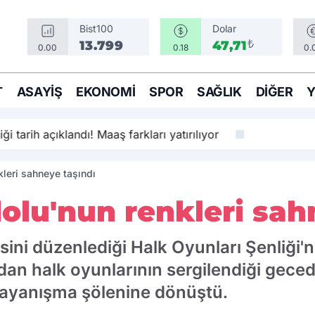
Bist100
Dolar
₺
13.799
47,71
0.00
0.18
0.
T
ASAYIŞ
EKONOMI
SPOR
SAĞLIK
DIĞER
ği tarih açıklandı! Maaş farkları yatırılıyor
leri sahneye taşındı
olu'nun renkleri sah
sini düzenlediği Halk Oyunları Şenliği'
dan halk oyunlarının sergilendiği gece
dayanışma şölenine dönüştü.