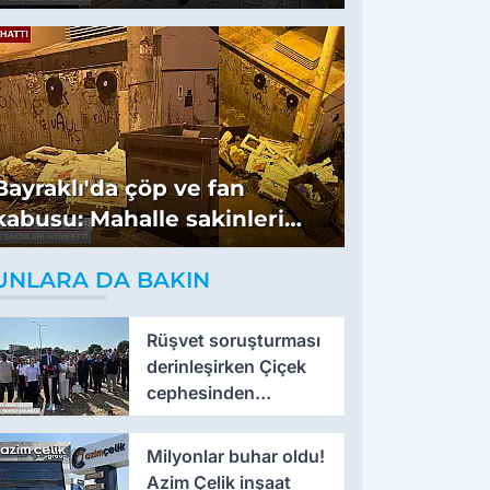
Bayraklı'da çöp ve fan
kabusu: Mahalle sakinleri
isyan etti
UNLARA DA BAKIN
Rüşvet soruşturması
derinleşirken Çiçek
cephesinden
'montaj' savunması
Milyonlar buhar oldu!
Azim Çelik inşaat