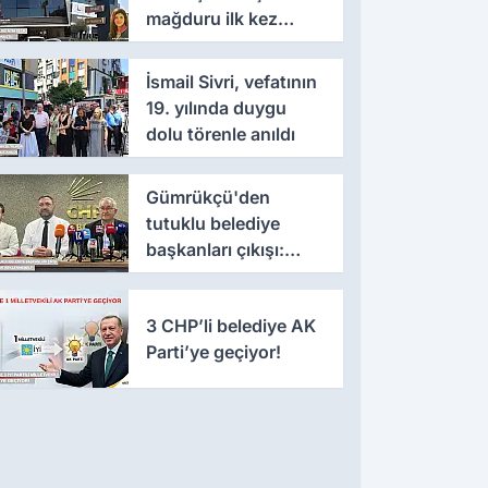
mağduru ilk kez
konuştu
İsmail Sivri, vefatının
19. yılında duygu
dolu törenle anıldı
Gümrükçü'den
tutuklu belediye
başkanları çıkışı:
'Yıllarca iddianame
beklenmemeli'
3 CHP’li belediye AK
Parti’ye geçiyor!