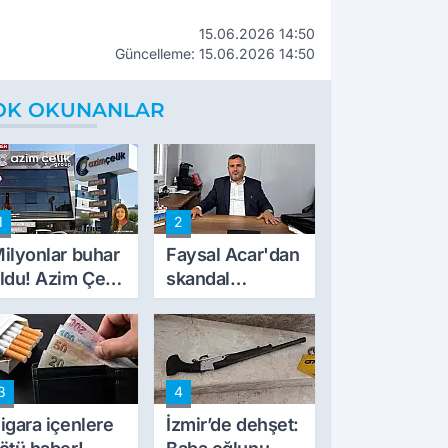
15.06.2026 14:50
Güncelleme: 15.06.2026 14:50
OK OKUNANLAR
1
2
ilyonlar buhar
Faysal Acar'dan
ldu! Azim Çelik
skandal
nşaat mağduru
açıklamalar:
lk kez konuştu
'Haluk Levent
peynircilerimizi
de kıskaca aldı,
3
4
müdahale ettik'
igara içenlere
İzmir’de dehşet: