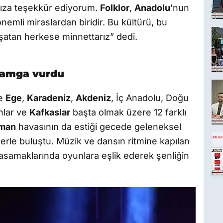
mıza teşekkür ediyorum.
Folklor
,
Anadolu
’nun
nemli miraslardan biridir. Bu kültürü, bu
şatan herkese minnettarız” dedi.
 damga vurdu
te
Ege
,
Karadeniz
,
Akdeniz
, İç Anadolu, Doğu
nlar ve
Kafkaslar
başta olmak üzere 12 farklı
man
havasının da estiği gecede geleneksel
lerle buluştu. Müzik ve dansın ritmine kapılan
asamaklarında oyunlara eşlik ederek şenliğin