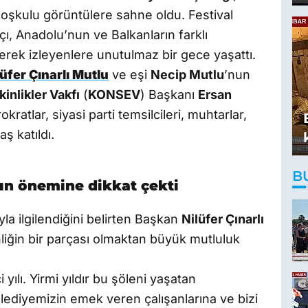
coşkulu görüntülere sahne oldu. Festival
ı, Anadolu’nun ve Balkanların farklı
yerek izleyenlere unutulmaz bir gece yaşattı.
üfer Çınarlı Mutlu
ve eşi
Necip Mutlu
’nun
inlikler Vakfı
(
KONSEV
) Başkanı
Ersan
kratlar, siyasi parti temsilcileri, muhtarlar,
ş katıldı.
B
sın önemine dikkat çekti
la ilgilendiğini belirten Başkan
Nilüfer Çınarlı
inliğin bir parçası olmaktan büyük mutluluk
 yılı. Yirmi yıldır bu şöleni yaşatan
elediyemizin emek veren çalışanlarına ve bizi