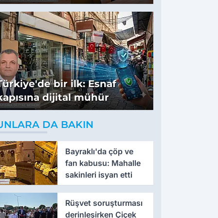
tavsiyeler
Türkiye'de bir ilk: Esnaf
kapısına dijital mühür
UNLARA DA BAKIN
Bayraklı'da çöp ve
fan kabusu: Mahalle
sakinleri isyan etti
Rüşvet soruşturması
derinleşirken Çiçek