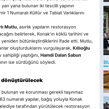
an yana bulunan iki tescilli yapının
r 1 Numaralı Kültür ve Tabiat Varlıklarını
rlı Mutlu
, asırlık yapıların restorasyon
cağını belirterek, Konak’ın köklü tarihini ve
 yeniden bütünleştirdiklerini ifade etti. Mutlu,
lanlar oluşturduklarını vurgulayarak,
Kıllıoğlu
sahipliği yaptığını,
Hamdi Dalan Sabun
B
ının ise sürdüğünü söyledi.
a dönüştürülecek
 bulunan ve korunması gerekli taşınmaz
ve 63 numaralı yapılar, bağış yoluyla Konak
 Belediye tarafından yürütülecek restorasyon