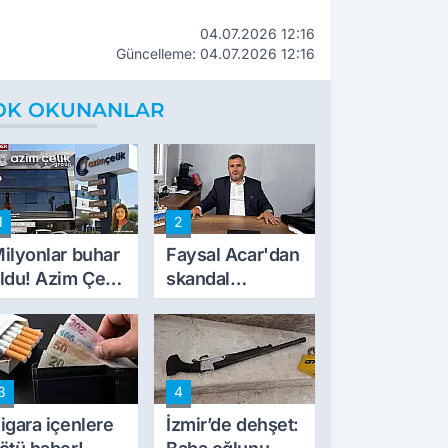
04.07.2026 12:16
Güncelleme: 04.07.2026 12:16
OK OKUNANLAR
1
2
ilyonlar buhar
Faysal Acar'dan
ldu! Azim Çelik
skandal
nşaat mağduru
açıklamalar:
lk kez konuştu
'Haluk Levent
peynircilerimizi
de kıskaca aldı,
3
4
müdahale ettik'
igara içenlere
İzmir’de dehşet: