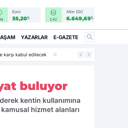
Euro
Altın (Gr)
₺
₺
55,20
6.649,69
34
2.42
YAŞAM
YAZARLAR
E-GAZETE
ne karşı kabul edilecek
16:50
Konak'ta rozetler
yat buluyor
 ederek kentin kullanımına
, kamusal hizmet alanları