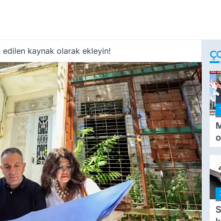
 edilen kaynak olarak ekleyin!
Ç
M
o
i
i
S