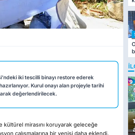
k
O
b
T
İL
ndeki iki tescilli binayı restore ederek
zırlanıyor. Kurul onayı alan projeyle tarihi
larak değerlendirilecek.
 ve kültürel mirasını koruyarak geleceğe
yon çalışmalarına bir yenisi daha eklendi.