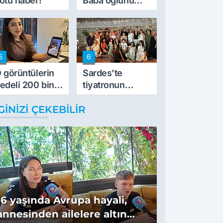
ötü haber!
Baba oğlunu
vurdu
5
6
 görüntülerin
Sardes'te
edeli 200 bin
tiyatronun
L
imece ruhu
GINIZI ÇEKEBILIR
binlerce yıllık
tarihle buluştu
16 yaşında Avrupa hayali,
annesinden ailelere altın