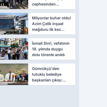
cephesinden
'montaj' savunması
Milyonlar buhar oldu!
Azim Çelik inşaat
mağduru ilk kez
konuştu
İsmail Sivri, vefatının
19. yılında duygu
dolu törenle anıldı
Gümrükçü'den
tutuklu belediye
başkanları çıkışı:
'Yıllarca iddianame
beklenmemeli'