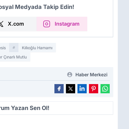
Sosyal Medyada Takip Edin!
X.com
Instagram
esis
Kıllıoğlu Hamamı
er Çınarlı Mutlu
Haber Merkezi
orum Yazan Sen Ol!