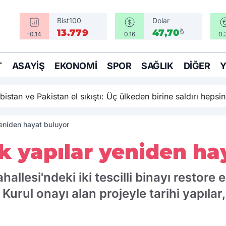
Bist100
Dolar
₺
13.779
47,70
-0.14
0.16
0.
T
ASAYIŞ
EKONOMI
SPOR
SAĞLIK
DIĞER
istan ve Pakistan el sıkıştı: Üç ülkeden birine saldırı hepsi
yeniden hayat buluyor
ık yapılar yeniden ha
llesi'ndeki iki tescilli binayı restore
Kurul onayı alan projeyle tarihi yapılar