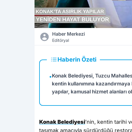
Haber Merkezi
Editöryal
Haberin Özeti
Konak Belediyesi, Tuzcu Mahallesi’
•
kentin kullanımına kazandırmaya ha
yapılar, kamusal hizmet alanları o
Konak Belediyesi
’nin, kentin tarihi
taşımak amacıyla sürdürdüğü restoras