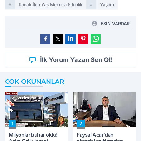
Konak İleri Yaş Merkezi Etkinlik
Yaşam
ESİN VARDAR
İlk Yorum Yazan Sen Ol!
ÇOK OKUNANLAR
1
2
Milyonlar buhar oldu!
Faysal Acar'dan
Azim Çelik inşaat
skandal açıklamalar: