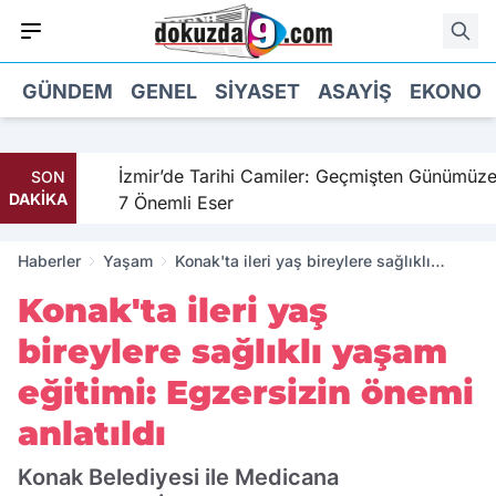
GÜNDEM
GENEL
SIYASET
ASAYIŞ
EKONOM
hil
İzmir’de Tarihi Camiler: Geçmişten Günümüze
SON
DAKİKA
7 Önemli Eser
Haberler
Yaşam
Konak'ta ileri yaş bireylere sağlıklı
yaşam eğitimi: Egzersizin önemi anlatıldı
Konak'ta ileri yaş
bireylere sağlıklı yaşam
eğitimi: Egzersizin önemi
anlatıldı
Konak Belediyesi ile Medicana