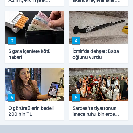
mağduru ilk kez
'Haluk Levent
konuştu
peynircilerimizi de
kıskaca aldı, müdahale
ettik'
3
4
Sigara içenlere kötü
İzmir’de dehşet: Baba
haber!
oğlunu vurdu
5
6
O görüntülerin bedeli
Sardes'te tiyatronun
200 bin TL
imece ruhu binlerce
yıllık tarihle buluştu