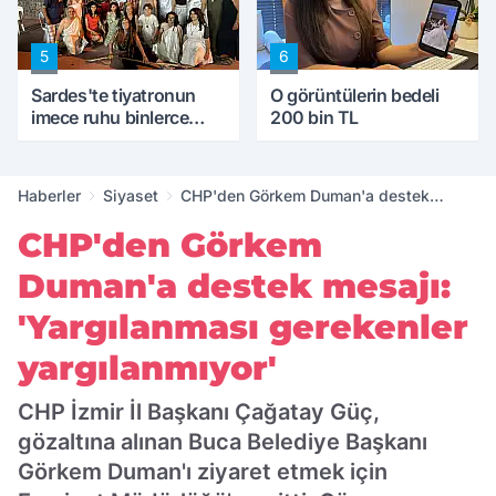
5
6
Sardes'te tiyatronun
O görüntülerin bedeli
imece ruhu binlerce
200 bin TL
yıllık tarihle buluştu
Haberler
Siyaset
CHP'den Görkem Duman'a destek
mesajı: 'Yargılanması gerekenler
CHP'den Görkem
yargılanmıyor'
Duman'a destek mesajı:
'Yargılanması gerekenler
yargılanmıyor'
CHP İzmir İl Başkanı Çağatay Güç,
gözaltına alınan Buca Belediye Başkanı
Görkem Duman'ı ziyaret etmek için