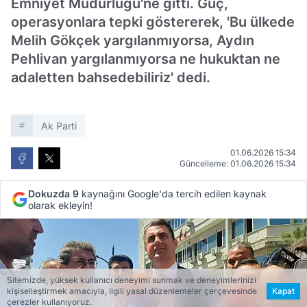
Emniyet Müdürlüğü'ne gitti. Güç,
operasyonlara tepki göstererek, 'Bu ülkede
Melih Gökçek yargılanmıyorsa, Aydın
Pehlivan yargılanmıyorsa ne hukuktan ne
adaletten bahsedebiliriz' dedi.
Ak Parti
01.06.2026 15:34
Güncelleme: 01.06.2026 15:34
Dokuzda 9
kaynağını Google'da tercih edilen kaynak
olarak ekleyin!
Sitemizde, yüksek kullanıcı deneyimi sunmak ve deneyimlerinizi
kişiselleştirmek amacıyla, ilgili yasal düzenlemeler çerçevesinde
Kapat
çerezler kullanıyoruz.