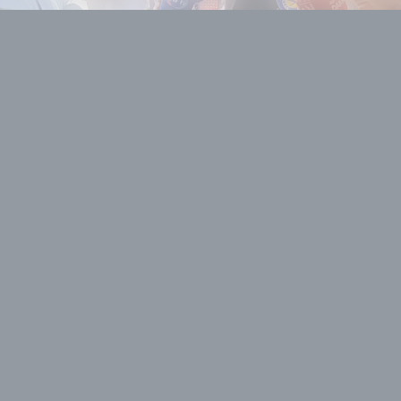
Haber Merkezi
Editöryal
Haberin Özeti
CHP İzmir İl Başkanı Çağatay Güç, gözaltına
•
alınan Buca Belediye Başkanı Görkem Duman’ı
ziyaret etmek için Emniyet Müdürlüğü’ne gitti.
Güç, operasyonlara tepki göstererek, “Bu
ülkede Melih Gökçek yargılanmıyorsa, Aydın
Pehlivan yargılanmıyorsa ne hukuktan ne
adaletten bahsedebiliriz” dedi.