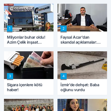
1
2
Milyonlar buhar oldu!
Faysal Acar'dan
Azim Çelik inşaat
skandal açıklamalar:
mağduru ilk kez
'Haluk Levent
konuştu
peynircilerimizi de
kıskaca aldı, müdahale
ettik'
3
4
Sigara içenlere kötü
İzmir’de dehşet: Baba
haber!
oğlunu vurdu