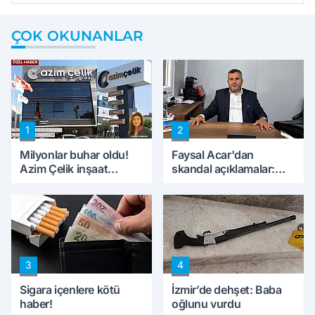
ÇOK OKUNANLAR
1
2
Milyonlar buhar oldu!
Faysal Acar'dan
Azim Çelik inşaat
skandal açıklamalar:
mağduru ilk kez
'Haluk Levent
konuştu
peynircilerimizi de
kıskaca aldı, müdahale
ettik'
3
4
Sigara içenlere kötü
İzmir’de dehşet: Baba
haber!
oğlunu vurdu