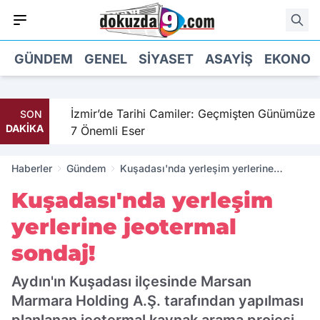
GÜNDEM
GENEL
SIYASET
ASAYIŞ
EKONOM
il
İzmir’de Tarihi Camiler: Geçmişten Günümüze
SON
DAKİKA
7 Önemli Eser
Haberler
Gündem
Kuşadası'nda yerleşim yerlerine
jeotermal sondaj!
Kuşadası'nda yerleşim
yerlerine jeotermal
sondaj!
Aydın'ın Kuşadası ilçesinde Marsan
Marmara Holding A.Ş. tarafından yapılması