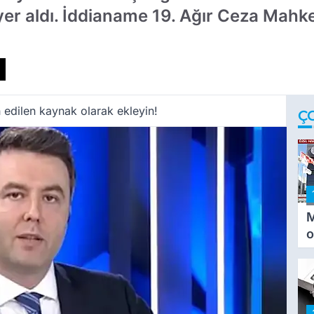
yer aldı. İddianame 19. Ağır Ceza Mahk
 edilen kaynak olarak ekleyin!
Ç
M
o
i
i