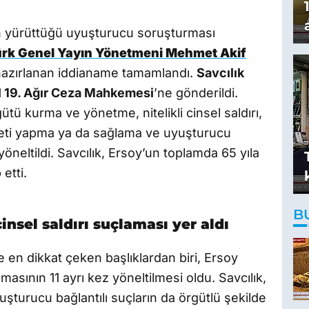
n yürüttüğü uyuşturucu soruşturması
rk Genel Yayın Yönetmeni Mehmet Akif
a hazırlanan iddianame tamamlandı.
Savcılık
l 19. Ağır Ceza Mahkemesi
’ne gönderildi.
ütü kurma ve yönetme, nitelikli cinsel saldırı,
reti yapma ya da sağlama ve uyuşturucu
yöneltildi. Savcılık, Ersoy’un toplamda 65 yıla
etti.
B
insel saldırı suçlaması yer aldı
 en dikkat çeken başlıklardan biri, Ersoy
lamasının 11 ayrı kez yöneltilmesi oldu. Savcılık,
şturucu bağlantılı suçların da örgütlü şekilde