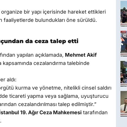
rganize bir yapı içerisinde hareket ettikleri
n faaliyetlerde bulundukları öne sürüldü.
çundan da ceza talep etti
afından yapılan açıklamada,
Mehmet Akif
a kapsamında cezalandırma talebinde
er aldı:
gütü kurma ve yönetme, nitelikli cinsel saldırı
adde ticareti yapma veya sağlama, uyuşturucu
rından cezalandırılması talep edilmiştir.”
İstanbul 19. Ağır Ceza Mahkemesi
tarafından
.