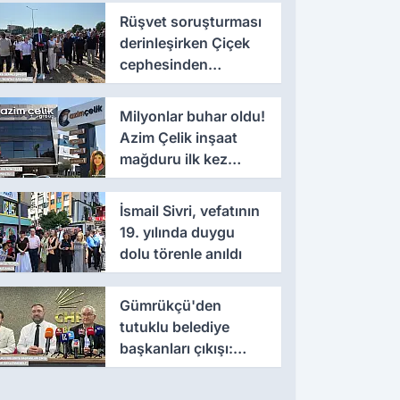
Rüşvet soruşturması
derinleşirken Çiçek
cephesinden
'montaj' savunması
Milyonlar buhar oldu!
Azim Çelik inşaat
mağduru ilk kez
konuştu
İsmail Sivri, vefatının
19. yılında duygu
dolu törenle anıldı
Gümrükçü'den
tutuklu belediye
başkanları çıkışı:
'Yıllarca iddianame
beklenmemeli'