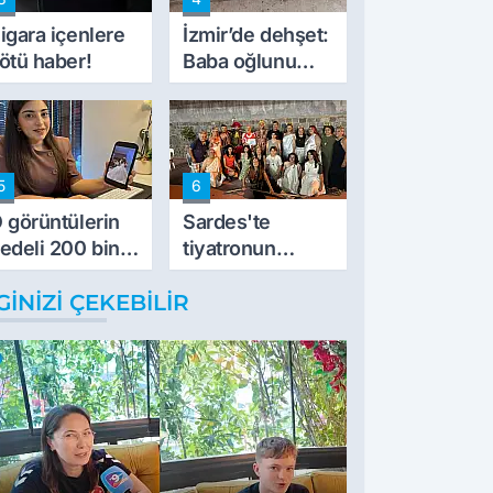
müdahale ettik'
igara içenlere
İzmir’de dehşet:
ötü haber!
Baba oğlunu
vurdu
5
6
 görüntülerin
Sardes'te
edeli 200 bin
tiyatronun
L
imece ruhu
GINIZI ÇEKEBILIR
binlerce yıllık
tarihle buluştu