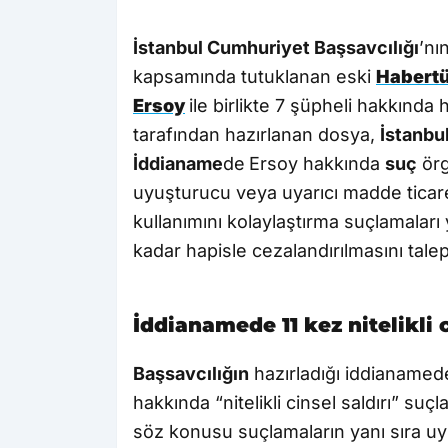
İstanbul Cumhuriyet Başsavcılığı
’nı
kapsamında tutuklanan eski
Habertü
Ersoy
ile birlikte 7 şüpheli hakkınd
tarafından hazırlanan dosya,
İstanbu
İddianame
de
Ersoy hakkında
suç
örg
uyuşturucu veya uyarıcı madde tica
kullanımını kolaylaştırma suçlamaları 
kadar hapisle cezalandırılmasını talep 
İddianamede 11 kez nitelikli c
Başsavcılığın
hazırladığı iddianamede
hakkında “nitelikli cinsel saldırı” suç
söz konusu suçlamaların yanı sıra uyu