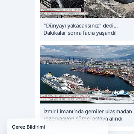
"Dünyayı yakacaksınız" dedi...
Dakikalar sonra facia yaşandı!
İzmir Limanı’nda gemiler ulaşmadan
rezervasyon süreci askıya alındı
Çerez Bildirimi