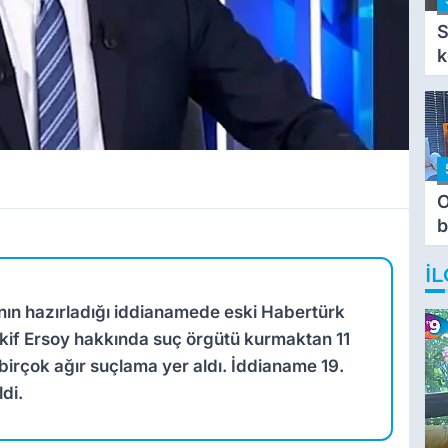
S
k
O
b
T
İL
nın hazırladığı iddianamede eski Habertürk
if Ersoy hakkında suç örgütü kurmaktan 11
r birçok ağır suçlama yer aldı. İddianame 19.
di.