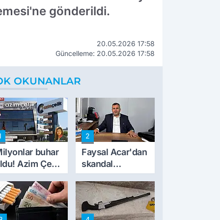
emesi'ne gönderildi.
20.05.2026 17:58
Güncelleme: 20.05.2026 17:58
OK OKUNANLAR
1
2
ilyonlar buhar
Faysal Acar'dan
ldu! Azim Çelik
skandal
nşaat mağduru
açıklamalar:
lk kez konuştu
'Haluk Levent
peynircilerimizi
de kıskaca aldı,
3
4