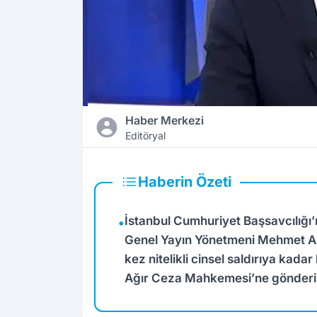
Haber Merkezi
Editöryal
Haberin Özeti
İstanbul Cumhuriyet Başsavcılığı’
•
Genel Yayın Yönetmeni Mehmet Ak
kez nitelikli cinsel saldırıya kada
Ağır Ceza Mahkemesi’ne gönderil