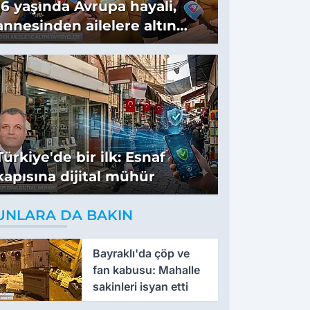
16 yaşında Avrupa hayali,
annesinden ailelere altın
tavsiyeler
Türkiye'de bir ilk: Esnaf
kapısına dijital mühür
UNLARA DA BAKIN
Bayraklı'da çöp ve
fan kabusu: Mahalle
sakinleri isyan etti