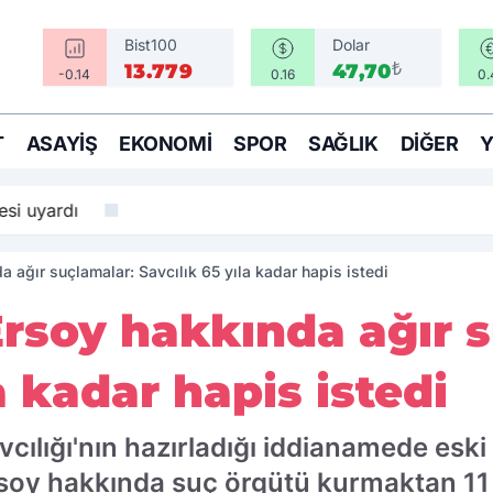
Bist100
Dolar
₺
13.779
47,70
-0.14
0.16
0.
T
ASAYIŞ
EKONOMI
SPOR
SAĞLIK
DIĞER
si uyardı
 ağır suçlamalar: Savcılık 65 yıla kadar hapis istedi
rsoy hakkında ağır s
a kadar hapis istedi
cılığı'nın hazırladığı iddianamede esk
y hakkında suç örgütü kurmaktan 11 kez