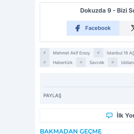
Dokuzda 9 - Bizi 
Facebook
Mehmet Akif Ersoy
İstanbul 19 
Habertürk
Savcılık
Iddia
PAYLAŞ
İlk Y
BAKMADAN GEÇME