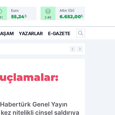
Euro
Altın (Gr)
₺
₺
55,24
6.652,00
41
2.46
YAŞAM
YAZARLAR
E-GAZETE
17:17
Türkiye, Suudi Ara
uçlamalar:
i Habertürk Genel Yayın
 nitelikli cinsel saldırıya