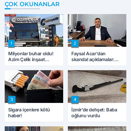
ÇOK OKUNANLAR
1
2
Milyonlar buhar oldu!
Faysal Acar'dan
Azim Çelik inşaat
skandal açıklamalar:
mağduru ilk kez
'Haluk Levent
konuştu
peynircilerimizi de
kıskaca aldı, müdahale
ettik'
3
4
Sigara içenlere kötü
İzmir’de dehşet: Baba
haber!
oğlunu vurdu