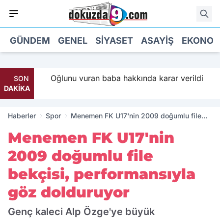
GÜNDEM
GENEL
SIYASET
ASAYIŞ
EKONOM
 Parti
Oğlunu vuran baba hakkında karar verildi
SON
DAKİKA
Haberler
Spor
Menemen FK U17'nin 2009 doğumlu file
bekçisi, performansıyla göz dolduruyor
Menemen FK U17'nin
2009 doğumlu file
bekçisi, performansıyla
göz dolduruyor
Genç kaleci Alp Özge'ye büyük