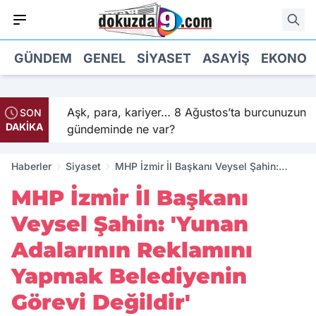
GÜNDEM
GENEL
SIYASET
ASAYIŞ
EKONOM
? İşte
Aşk, para, kariyer… 8 Ağustos’ta burcunuzun
SON
DAKİKA
gündeminde ne var?
Haberler
Siyaset
MHP İzmir İl Başkanı Veysel Şahin:
'Yunan Adalarının Reklamını Yapmak
MHP İzmir İl Başkanı
Belediyenin Görevi Değildir'
Veysel Şahin: 'Yunan
Adalarının Reklamını
Yapmak Belediyenin
Görevi Değildir'