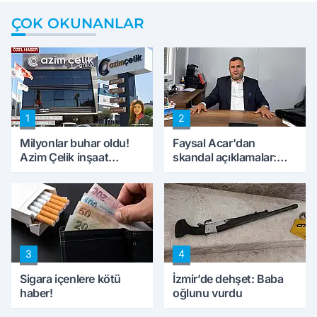
ÇOK OKUNANLAR
1
2
Milyonlar buhar oldu!
Faysal Acar'dan
Azim Çelik inşaat
skandal açıklamalar:
mağduru ilk kez
'Haluk Levent
konuştu
peynircilerimizi de
kıskaca aldı, müdahale
ettik'
3
4
Sigara içenlere kötü
İzmir’de dehşet: Baba
haber!
oğlunu vurdu