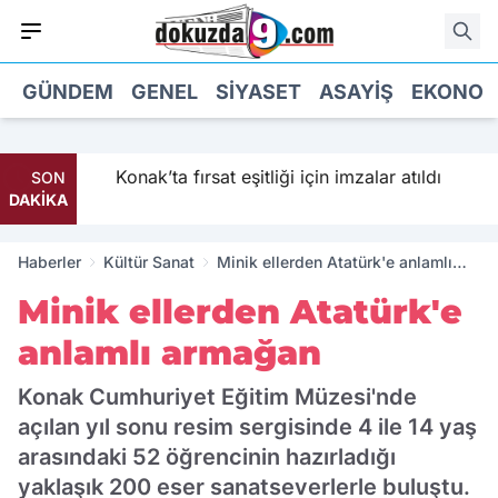
GÜNDEM
GENEL
SIYASET
ASAYIŞ
EKONOM
iyor
Konak’ta fırsat eşitliği için imzalar atıldı
SON
DAKİKA
Haberler
Kültür Sanat
Minik ellerden Atatürk'e anlamlı
armağan
Minik ellerden Atatürk'e
anlamlı armağan
Konak Cumhuriyet Eğitim Müzesi'nde
açılan yıl sonu resim sergisinde 4 ile 14 yaş
arasındaki 52 öğrencinin hazırladığı
yaklaşık 200 eser sanatseverlerle buluştu.