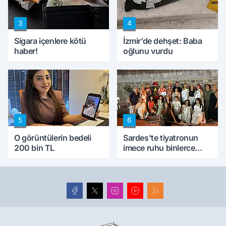
3
4
Sigara içenlere kötü
İzmir’de dehşet: Baba
haber!
oğlunu vurdu
5
6
O görüntülerin bedeli
Sardes'te tiyatronun
200 bin TL
imece ruhu binlerce
yıllık tarihle buluştu