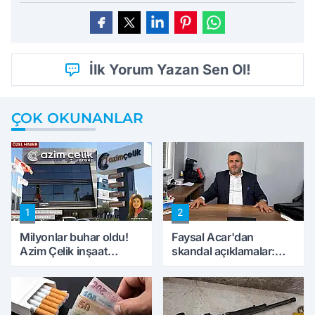
İlk Yorum Yazan Sen Ol!
ÇOK OKUNANLAR
1
2
Milyonlar buhar oldu!
Faysal Acar'dan
Azim Çelik inşaat
skandal açıklamalar:
mağduru ilk kez
'Haluk Levent
konuştu
peynircilerimizi de
kıskaca aldı, müdahale
ettik'