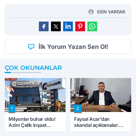
ESİN VARDAR
İlk Yorum Yazan Sen Ol!
ÇOK OKUNANLAR
1
2
Milyonlar buhar oldu!
Faysal Acar'dan
Azim Çelik inşaat
skandal açıklamalar:
mağduru ilk kez
'Haluk Levent