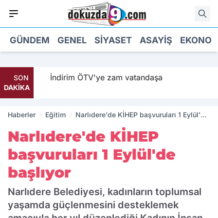
GÜNDEM
GENEL
SIYASET
ASAYIŞ
EKONOM
ildi
İndirim ÖTV'ye zam vatandaşa
SON
DAKİKA
Haberler
Eğitim
Narlıdere'de KİHEP başvuruları 1 Eylül'de
başlıyor
Narlıdere'de KİHEP
başvuruları 1 Eylül'de
başlıyor
Narlıdere Belediyesi, kadınların toplumsal
yaşamda güçlenmesini desteklemek