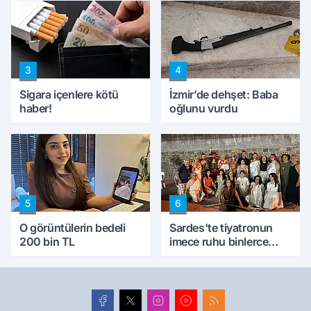
konuştu
peynircilerimizi de
kıskaca aldı, müdahale
ettik'
3
4
Sigara içenlere kötü
İzmir’de dehşet: Baba
haber!
oğlunu vurdu
5
6
O görüntülerin bedeli
Sardes'te tiyatronun
200 bin TL
imece ruhu binlerce
yıllık tarihle buluştu