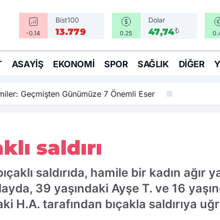
Bist100
Dolar
₺
13.779
47,74
-0.14
0.25
0.
T
ASAYIŞ
EKONOMI
SPOR
SAĞLIK
DIĞER
amiler: Geçmişten Günümüze 7 Önemli Eser
lı saldırı
aklı saldırıda, hamile bir kadın ağır ya
ayda, 39 yaşındaki Ayşe T. ve 16 yaşınd
i H.A. tarafından bıçakla saldırıya uğr