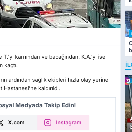
k
O
b
e T.’yi karnından ve bacağından, K.A.’yı ise
T
İL
n kaçtı.
rın ardından sağlık ekipleri hızla olay yerine
t Hastanesi’ne kaldırıldı.
Sosyal Medyada Takip Edin!
X.com
Instagram