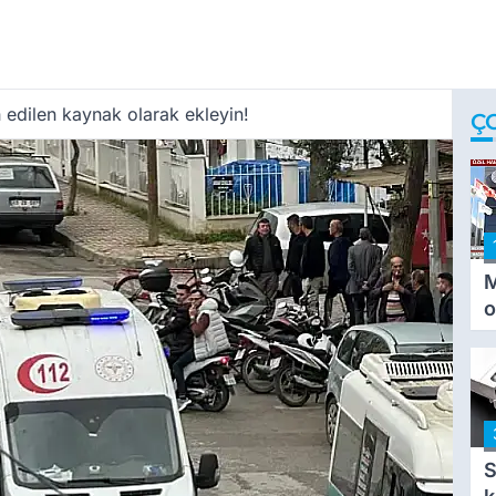
 edilen kaynak olarak ekleyin!
Ç
M
o
i
i
S