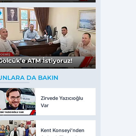
Gölcük’e ATM İstiyoruz!
UNLARA DA BAKIN
Zirvede Yazıcıoğlu
Var
Kent Konseyi’nden