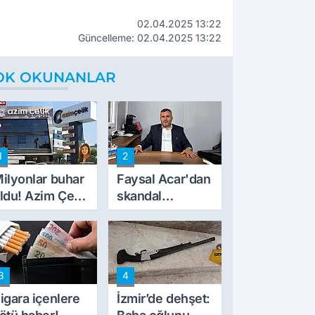
02.04.2025 13:22
Güncelleme: 02.04.2025 13:22
OK OKUNANLAR
1
2
ilyonlar buhar
Faysal Acar'dan
ldu! Azim Çelik
skandal
nşaat mağduru
açıklamalar:
lk kez konuştu
'Haluk Levent
peynircilerimizi
de kıskaca aldı,
3
4
müdahale ettik'
igara içenlere
İzmir’de dehşet: