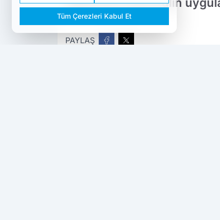
işletmede tüberkülin uygula
Tüm Çerezleri Kabul Et
PAYLAŞ
Dokuzda 9
kaynağını Google'da tercih