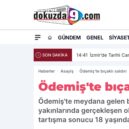
GÜNDEM
GENEL
SIYASE
14:41
İzmir’de Tarihi C
SON DAKİKA
Haberler
Asayiş
Ödemiş'te bıçaklı saldırı
Ödemiş'te bıçak
Ödemiş'te meydana gelen bıç
yakınlarında gerçekleşen ol
tartışma sonucu 18 yaşındak