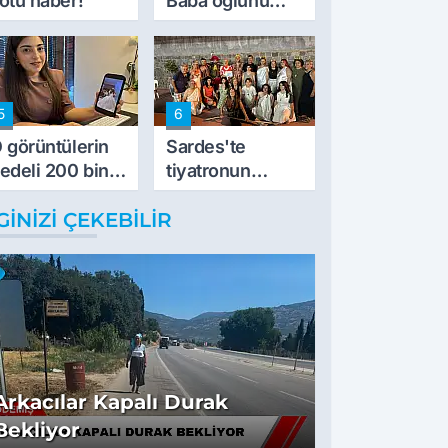
ötü haber!
Baba oğlunu
vurdu
5
6
 görüntülerin
Sardes'te
edeli 200 bin
tiyatronun
L
imece ruhu
GINIZI ÇEKEBILIR
binlerce yıllık
tarihle buluştu
Arkacılar Kapalı Durak
Bekliyor