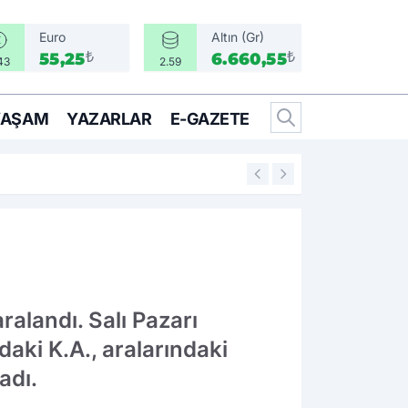
Euro
Altın (Gr)
₺
₺
55,25
6.660,55
43
2.59
YAŞAM
YAZARLAR
E-GAZETE
14:25
İzmir’in İlçeleri 
ralandı. Salı Pazarı
aki K.A., aralarındaki
adı.