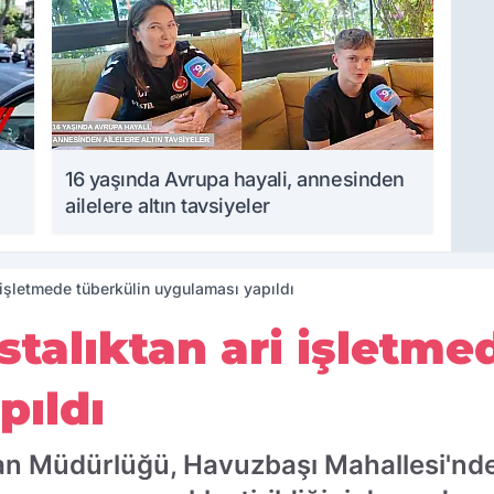
16 yaşında Avrupa hayali, annesinden
ailelere altın tavsiyeler
i işletmede tüberkülin uygulaması yapıldı
stalıktan ari işletme
pıldı
an Müdürlüğü, Havuzbaşı Mahallesi'nde