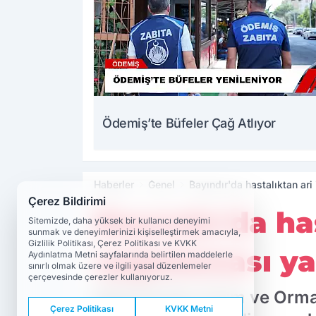
Ödemiş’te Büfeler Çağ Atlıyor
Haberler
Genel
Bayındır'da hastalıktan ar
Çerez Bildirimi
Bayındır'da ha
Sitemizde, daha yüksek bir kullanıcı deneyimi
sunmak ve deneyimlerinizi kişiselleştirmek amacıyla,
Gizlilik Politikası, Çerez Politikası ve KVKK
uygulaması ya
Aydınlatma Metni sayfalarında belirtilen maddelerle
sınırlı olmak üzere ve ilgili yasal düzenlemeler
çerçevesinde çerezler kullanıyoruz.
Bayındır İlçe Tarım ve Orm
Çerez Politikası
KVKK Metni