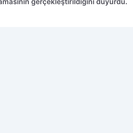
masının gerçekleştirildiğini duyurdu.
 edilen kaynak olarak ekleyin!
Ç
M
o
i
i