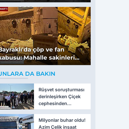
Bayraklı'da çöp ve fan
kabusu: Mahalle sakinleri
isyan etti
UNLARA DA BAKIN
Rüşvet soruşturması
derinleşirken Çiçek
cephesinden
'montaj' savunması
Milyonlar buhar oldu!
Azim Çelik inşaat