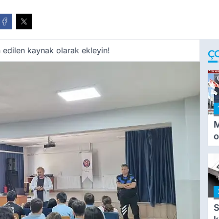
 edilen kaynak olarak ekleyin!
Ç
M
o
i
i
S