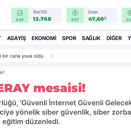
Bist100
Dolar
₺
13.768
47,60
0.47
0.07
0.
T
ASAYIŞ
EKONOMI
SPOR
SAĞLIK
DIĞER
i bir cana yuva oldu
si!
ERAY mesaisi!
üğü, 'Güvenli İnternet Güvenli Gelecek
ye yönelik siber güvenlik, siber zorbalı
 eğitim düzenledi.