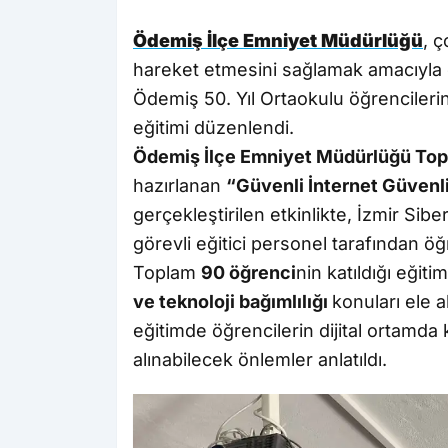
Ödemiş İlçe Emniyet Müdürlüğü
, ç
hareket etmesini sağlamak amacıyla 
Ödemiş 50. Yıl Ortaokulu öğrencilerin
eğitimi düzenlendi.
Ödemiş İlçe Emniyet Müdürlüğü Toplu
hazırlanan
“Güvenli İnternet Güvenl
gerçekleştirilen etkinlikte, İzmir S
görevli eğitici personel tarafından öğ
Toplam
90 öğrenci
nin katıldığı eğit
ve teknoloji bağımlılığı
konuları ele al
eğitimde öğrencilerin dijital ortamda k
alınabilecek önlemler anlatıldı.