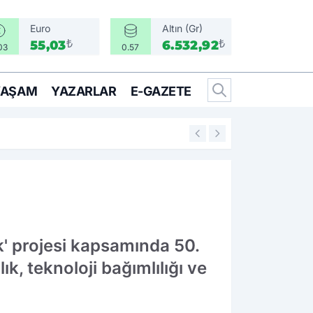
Euro
Altın (Gr)
₺
₺
55,03
6.532,92
03
0.57
YAŞAM
YAZARLAR
E-GAZETE
16:05
Bir Can İçin Sefe
' projesi kapsamında 50.
k, teknoloji bağımlılığı ve