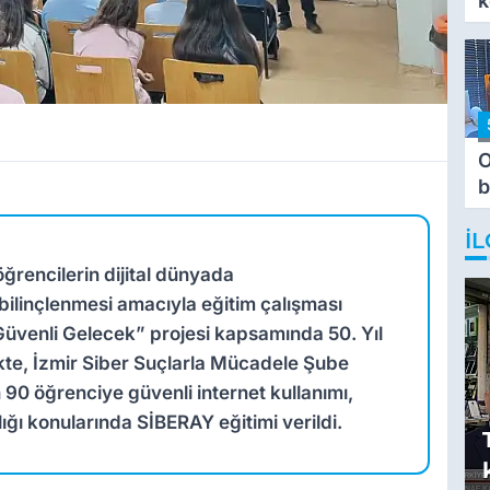
k
O
b
T
İL
rencilerin dijital dünyada
ı bilinçlenmesi amacıyla eğitim çalışması
 Güvenli Gelecek” projesi kapsamında 50. Yıl
kte, İzmir Siber Suçlarla Mücadele Şube
90 öğrenciye güvenli internet kullanımı,
lığı konularında SİBERAY eğitimi verildi.