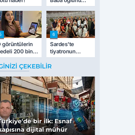
ötü haber!
Baba oğlunu
vurdu
5
6
 görüntülerin
Sardes'te
edeli 200 bin
tiyatronun
L
imece ruhu
GINIZI ÇEKEBILIR
binlerce yıllık
tarihle buluştu
Türkiye'de bir ilk: Esnaf
kapısına dijital mühür