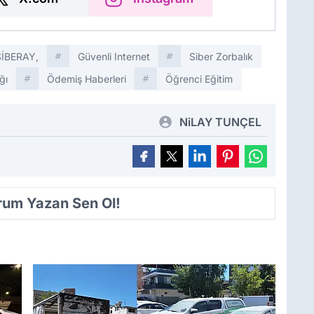
SİBERAY,
Güvenli Internet
Siber Zorbalık
ğı
Ödemiş Haberleri
Öğrenci Eğitim
NiLAY TUNÇEL
orum Yazan Sen Ol!