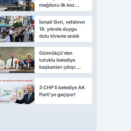
mağduru ilk kez
konuştu
İsmail Sivri, vefatının
19. yılında duygu
dolu törenle anıldı
Gümrükçü'den
tutuklu belediye
başkanları çıkışı:
'Yıllarca iddianame
beklenmemeli'
3 CHP’li belediye AK
Parti’ye geçiyor!