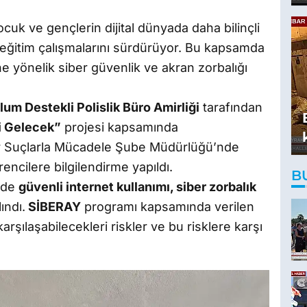
ocuk ve gençlerin dijital dünyada daha bilinçli
eğitim çalışmalarını sürdürüyor. Bu kapsamda
e yönelik siber güvenlik ve akran zorbalığı
m Destekli Polislik Büro Amirliği
tarafından
i Gelecek”
projesi kapsamında
iber Suçlarla Mücadele Şube Müdürlüğü’nde
rencilere bilgilendirme yapıldı.
B
imde
güvenli internet kullanımı, siber zorbalık
ındı.
SİBERAY
programı kapsamında verilen
arşılaşabilecekleri riskler ve bu risklere karşı