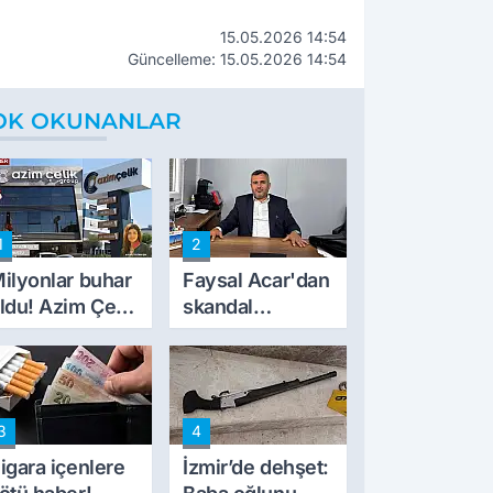
15.05.2026 14:54
Güncelleme: 15.05.2026 14:54
OK OKUNANLAR
1
2
ilyonlar buhar
Faysal Acar'dan
ldu! Azim Çelik
skandal
nşaat mağduru
açıklamalar:
lk kez konuştu
'Haluk Levent
peynircilerimizi
de kıskaca aldı,
3
4
müdahale ettik'
igara içenlere
İzmir’de dehşet: