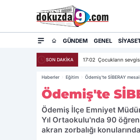
GÜNDEM
GENEL
SIYASE
17:02
Çocukların sevgis
SON DAKİKA
Haberler
Eğitim
Ödemiş'te SİBERAY mesai
Ödemiş'te SİB
Ödemiş İlçe Emniyet Müdürl
Yıl Ortaokulu'nda 90 öğrenci
akran zorbalığı konularında