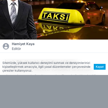
Hamiyet Kaya
Editör
İzmir Büyükşehir Belediyesi Ulaşım
Sitemizde, yüksek kullanıcı deneyimi sunmak ve deneyimlerinizi
kişiselleştirmek amacıyla, ilgili yasal düzenlemeler çerçevesinde
Kapat
Koordinasyon Merkezi (UKOME) tarafından
çerezler kullanıyoruz.
alınan karar doğrultusunda, Beydağ, Kınık, Kiraz,
Ödemiş ve Tire ilçelerinde faaliyet gösteren
taksiler için yeni fiyat tarifesi uygulanmaya
başlandı. Silay, güncellemenin artan maliyetler
ve sektörün sürdürülebilirliği göz önünde