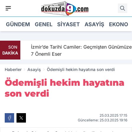
GÜNDEM
GENEL
SIYASET
ASAYIŞ
EKONOM
hil
İzmir’de Tarihi Camiler: Geçmişten Günümüze
SON
DAKİKA
7 Önemli Eser
Haberler
Asayiş
Ödemişli hekim hayatına son verdi
Ödemişli hekim hayatına
son verdi
25.03.2025 17:15
Güncelleme: 25.03.2025 19:16