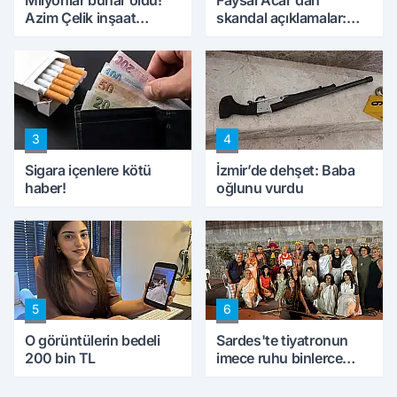
Milyonlar buhar oldu!
Faysal Acar'dan
Azim Çelik inşaat
skandal açıklamalar:
mağduru ilk kez
'Haluk Levent
konuştu
peynircilerimizi de
kıskaca aldı, müdahale
ettik'
3
4
Sigara içenlere kötü
İzmir’de dehşet: Baba
haber!
oğlunu vurdu
5
6
O görüntülerin bedeli
Sardes'te tiyatronun
200 bin TL
imece ruhu binlerce
yıllık tarihle buluştu