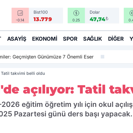
Bist100
Dolar
₺
13.779
47,74
-0.14
0.25
0.
T
ASAYIŞ
EKONOMI
SPOR
SAĞLIK
DIĞER
amiler: Geçmişten Günümüze 7 Önemli Eser
 Tatil takvimi belli oldu
'de açılıyor: Tatil tak
2026 eğitim öğretim yılı için okul açılış v
2025 Pazartesi günü ders başı yapacak.