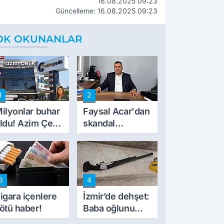
16.08.2025 09:23
Güncelleme: 16.08.2025 09:23
OK OKUNANLAR
1
2
ilyonlar buhar
Faysal Acar'dan
ldu! Azim Çelik
skandal
nşaat mağduru
açıklamalar:
lk kez konuştu
'Haluk Levent
peynircilerimizi
de kıskaca aldı,
3
4
müdahale ettik'
igara içenlere
İzmir’de dehşet:
ötü haber!
Baba oğlunu
vurdu