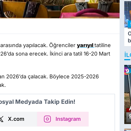
O
b
ri arasında yapılacak. Öğrenciler
yarıyıl
tatiline
T
6’da sona erecek. İkinci ara tatil 16-20 Mart
İL
ziran 2026’da çalacak. Böylece 2025-2026
ak.
Sosyal Medyada Takip Edin!
X.com
Instagram