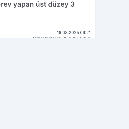
örev yapan üst düzey 3
16.08.2025 09:21
Güncelleme: 16.08.2025 09:21
OK OKUNANLAR
1
2
ilyonlar buhar
Faysal Acar'dan
ldu! Azim Çelik
skandal
nşaat mağduru
açıklamalar:
lk kez konuştu
'Haluk Levent
peynircilerimizi