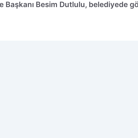
e Başkanı Besim Dutlulu, belediyede g
 edilen kaynak olarak ekleyin!
Ç
M
o
i
i