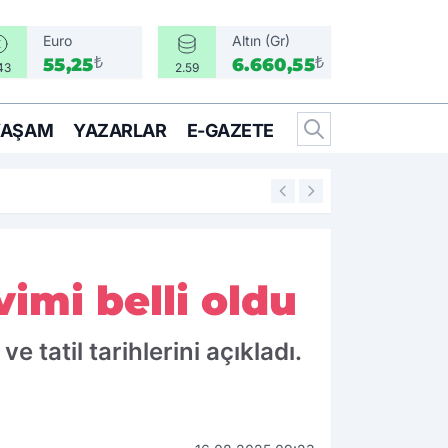
Euro
Altın (Gr)
₺
₺
55,25
6.660,55
43
2.59
YAŞAM
YAZARLAR
E-GAZETE
14:25
İzmir’in İlçeleri 
vimi belli oldu
e tatil tarihlerini açıkladı.