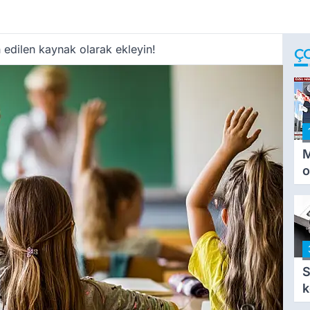
 edilen kaynak olarak ekleyin!
Ç
M
o
i
i
S
k