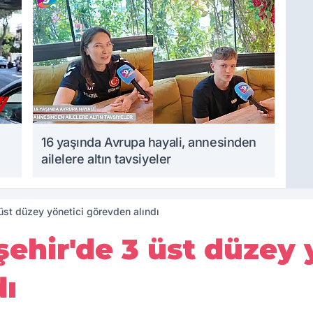
16 yaşında Avrupa hayali, annesinden
ailelere altın tavsiyeler
st düzey yönetici görevden alındı
ehir'de 3 üst düzey 
dı