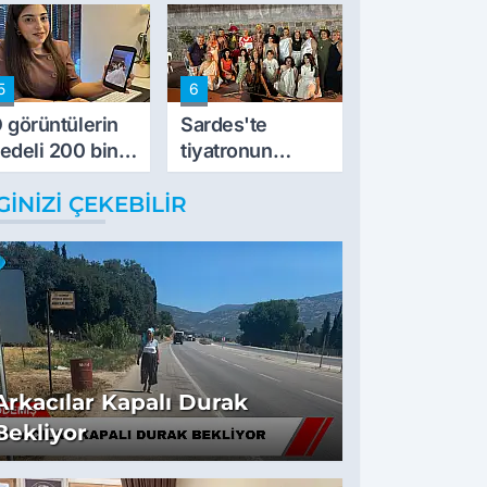
5
6
 görüntülerin
Sardes'te
edeli 200 bin
tiyatronun
L
imece ruhu
GINIZI ÇEKEBILIR
binlerce yıllık
tarihle buluştu
Arkacılar Kapalı Durak
Bekliyor