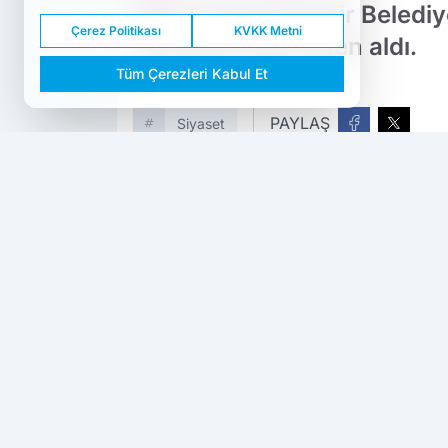
Manisa Büyükşehir Belediy
Çerez Politikası
KVKK Metni
yöneticiyi görevden aldı.
Tüm Çerezleri Kabul Et
PAYLAŞ
Siyaset
Dokuzda 9
kaynağını Google'da tercih