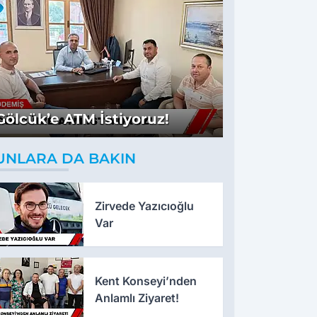
Gölcük’e ATM İstiyoruz!
UNLARA DA BAKIN
Zirvede Yazıcıoğlu
Var
Kent Konseyi’nden
Anlamlı Ziyaret!