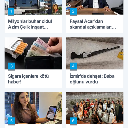
1
2
Milyonlar buhar oldu!
Faysal Acar'dan
Azim Çelik inşaat
skandal açıklamalar:
mağduru ilk kez
'Haluk Levent
konuştu
peynircilerimizi de
kıskaca aldı, müdahale
ettik'
3
4
Sigara içenlere kötü
İzmir’de dehşet: Baba
haber!
oğlunu vurdu
5
6