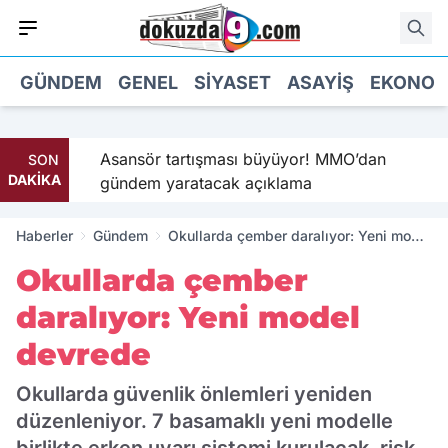
GÜNDEM
GENEL
SIYASET
ASAYIŞ
EKONOM
’in
Asansör tartışması büyüyor! MMO’dan
SON
DAKİKA
gündem yaratacak açıklama
Haberler
Gündem
Okullarda çember daralıyor: Yeni model
devrede
Okullarda çember
daralıyor: Yeni model
devrede
Okullarda güvenlik önlemleri yeniden
düzenleniyor. 7 basamaklı yeni modelle