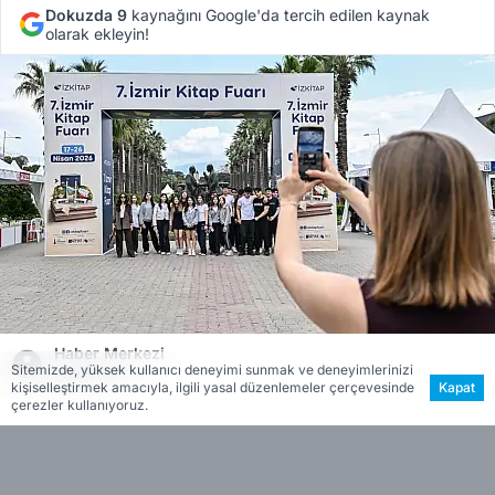
Dokuzda 9
kaynağını Google'da tercih edilen kaynak
olarak ekleyin!
Haber Merkezi
Sitemizde, yüksek kullanıcı deneyimi sunmak ve deneyimlerinizi
Editöryal
kişiselleştirmek amacıyla, ilgili yasal düzenlemeler çerçevesinde
Kapat
çerezler kullanıyoruz.
Haberin Özeti