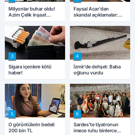
Milyonlar buhar oldu!
Faysal Acar'dan
Azim Çelik inşaat
skandal açıklamalar:
mağduru ilk kez
'Haluk Levent
konuştu
peynircilerimizi de
kıskaca aldı, müdahale
ettik'
3
4
Sigara içenlere kötü
İzmir’de dehşet: Baba
haber!
oğlunu vurdu
5
6
O görüntülerin bedeli
Sardes'te tiyatronun
200 bin TL
imece ruhu binlerce