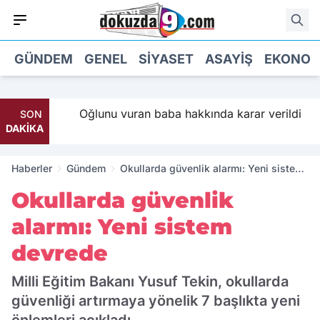
GÜNDEM
GENEL
SIYASET
ASAYIŞ
EKONOM
İ Parti
Oğlunu vuran baba hakkında karar verildi
SON
DAKİKA
Haberler
Gündem
Okullarda güvenlik alarmı: Yeni sistem
devrede
Okullarda güvenlik
alarmı: Yeni sistem
devrede
Milli Eğitim Bakanı Yusuf Tekin, okullarda
güvenliği artırmaya yönelik 7 başlıkta yeni