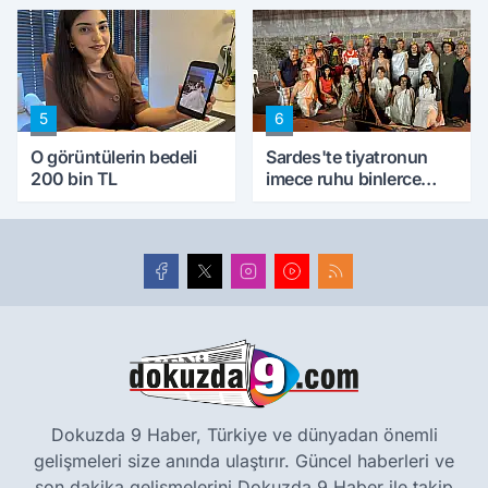
5
6
O görüntülerin bedeli
Sardes'te tiyatronun
200 bin TL
imece ruhu binlerce
yıllık tarihle buluştu
Dokuzda 9 Haber, Türkiye ve dünyadan önemli
gelişmeleri size anında ulaştırır. Güncel haberleri ve
son dakika gelişmelerini Dokuzda 9 Haber ile takip