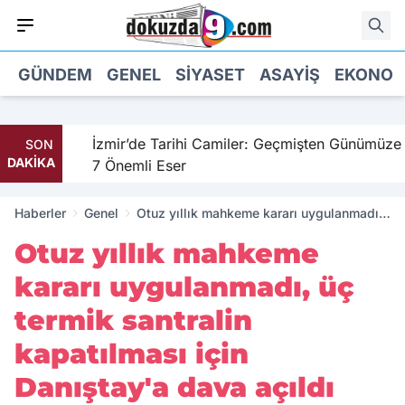
GÜNDEM
GENEL
SIYASET
ASAYIŞ
EKONOM
hil
İzmir’de Tarihi Camiler: Geçmişten Günümüze
SON
DAKİKA
7 Önemli Eser
Haberler
Genel
Otuz yıllık mahkeme kararı uygulanmadı,
üç termik santralin kapatılması için
Otuz yıllık mahkeme
Danıştay'a dava açıldı
kararı uygulanmadı, üç
termik santralin
kapatılması için
Danıştay'a dava açıldı