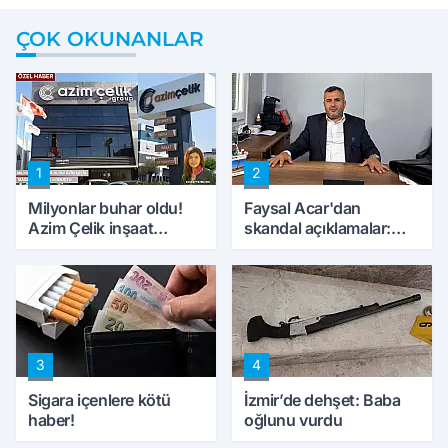
ÇOK OKUNANLAR
1
2
Milyonlar buhar oldu!
Faysal Acar'dan
Azim Çelik inşaat
skandal açıklamalar:
mağduru ilk kez
'Haluk Levent
konuştu
peynircilerimizi de
kıskaca aldı, müdahale
ettik'
3
4
Sigara içenlere kötü
İzmir’de dehşet: Baba
haber!
oğlunu vurdu